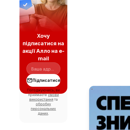
Хочу
підписатися на
акції Алло на e-
mail
Підписатися
Погоджуючись, ви
приймаєте
умови
використання
та
обробку
персональних
даних
.