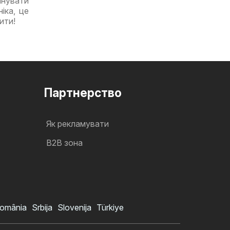
анувати
іка, це
ити!
Партнерство
Як рекламувати
B2B зона
omânia
Srbija
Slovenija
Türkiye