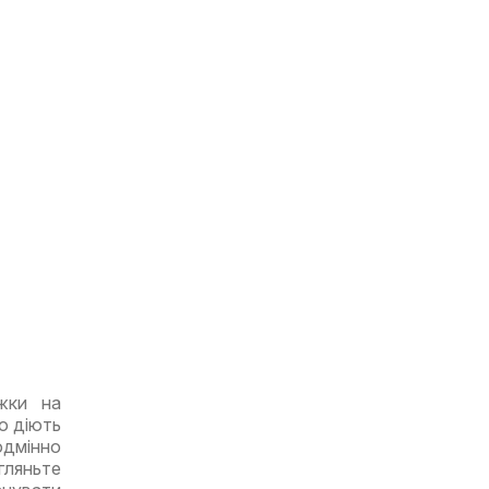
жки на
о діють
одмінно
гляньте