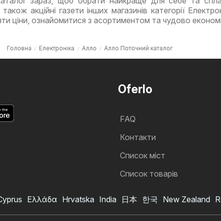
аталог зараз, щоб обрати найкраще для себе та спл
 також акційні газети інших магазинів категорії Електрон
яти ціни, ознайомитися з асортиментом та чудово економ
Головна
Електроніка
Алло
Алло Поточний каталог
Oferlo
FAQ
Контакти
Cписок міст
Список товарів
Cyprus
Ελλάδα
Hrvatska
India
日本
한국
New Zealand
R
Алло акції