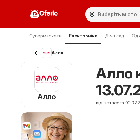
Oferlo
Супермаркети
Електроніка
Дім і сад
Одя
Алло
Алло к
13.07.
Алло
від четверга 02.07.