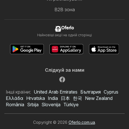
B2B зона
Oferlo
Найновіші акції на одній сторінці
Слідкуй за нами
Інші країни:
United Arab Emirates
България
Cyprus
Ελλάδα
Hrvatska
India
日本
한국
New Zealand
România
Srbija
Slovenija
Türkiye
Copyright © 2026
Oferlo.com.ua
.