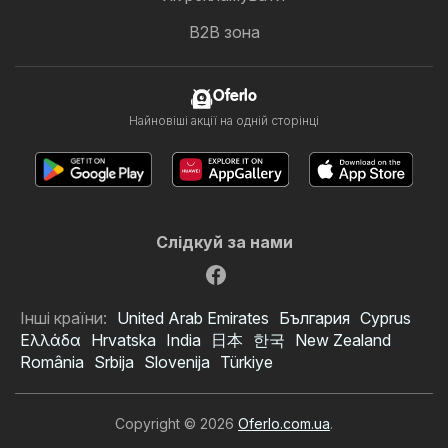
B2B зона
Oferlo
Найновіші акції на одній сторінці
Слідкуй за нами
Інші країни:
United Arab Emirates
България
Cyprus
Ελλάδα
Hrvatska
India
日本
한국
New Zealand
România
Srbija
Slovenija
Türkiye
Copyright © 2026
Oferlo.com.ua
.