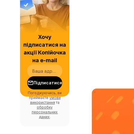
Хочу
підписатися на
акції Копійочка
на e-mail
Підписатися
Погоджуючись, ви
приймаєте
умови
використання
та
обробку
персональних
даних
.