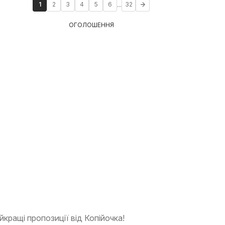
...
1
2
3
4
5
6
32
ОГОЛОШЕННЯ
йкращі пропозиції від Копійочка!