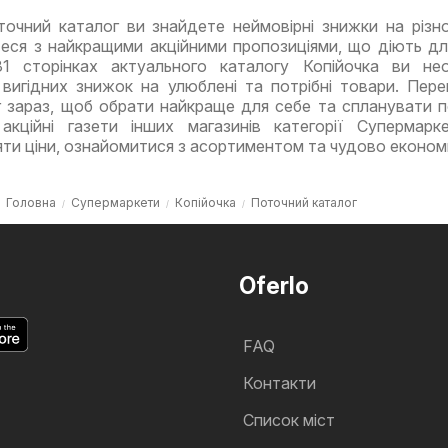
очний каталог ви знайдете неймовірні знижки на різно
еся з найкращими акційними пропозиціями, що діють дл
31 сторінках актуального каталогу Копійочка ви не
вигідних знижок на улюблені та потрібні товари. Пере
 зараз, щоб обрати найкраще для себе та спланувати п
акційні газети інших магазинів категорії Супермарк
яти ціни, ознайомитися з асортиментом та чудово економ
Головна
Супермаркети
Копійочка
Поточний каталог
Oferlo
FAQ
Контакти
Cписок міст