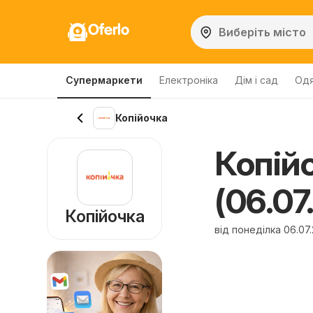
Oferlo
Супермаркети
Електроніка
Дім і сад
Одя
Копійочка
Копій
(06.07
Копійочка
від понеділка 06.07