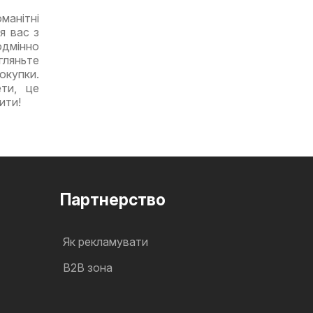
манітні
я вас з
одмінно
гляньте
окупки.
ети, це
ити!
Партнерство
Як рекламувати
B2B зона