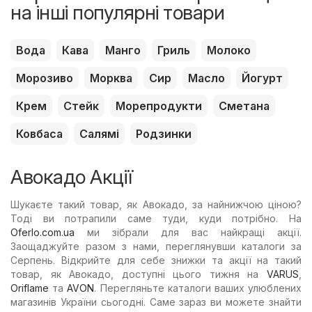
на інші популярні товари
Вода
Кава
Манго
Гриль
Молоко
Морозиво
Морква
Сир
Масло
Йогурт
Крем
Стейк
Морепродукти
Сметана
Ковбаса
Салямі
Родзинки
Авокадо Акції
Шукаєте такий товар, як Авокадо, за найнижчою ціною?
Тоді ви потрапили саме туди, куди потрібно. На
Oferlo.com.ua
ми зібрали для вас найкращі акції.
Заощаджуйте разом з нами, переглянувши каталоги за
Серпень. Відкрийте для себе знижки та акції на такий
товар, як Авокадо, доступні цього тижня на
VARUS
,
Oriflame
та
AVON
. Перегляньте каталоги ваших улюблених
магазинів України сьогодні. Саме зараз ви можете знайти