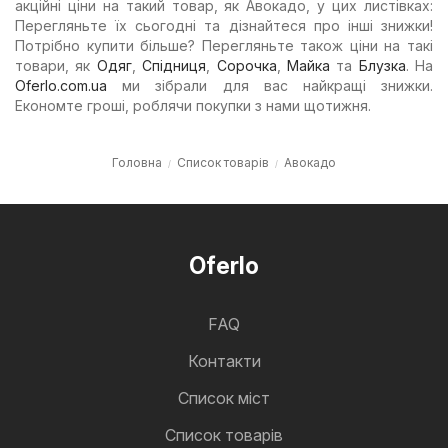
акційні ціни на такий товар, як Авокадо, у цих листівках:
Перегляньте їх сьогодні та дізнайтеся про інші знижки!
Потрібно купити більше? Перегляньте також ціни на такі
товари, як
Одяг
,
Спідниця
,
Сорочка
,
Майка
та
Блузка
. На
Oferlo.com.ua
ми зібрали для вас найкращі знижки.
Економте гроші, роблячи покупки з нами щотижня.
Головна
Список товарів
Авокадо
Oferlo
FAQ
Контакти
Cписок міст
Список товарів