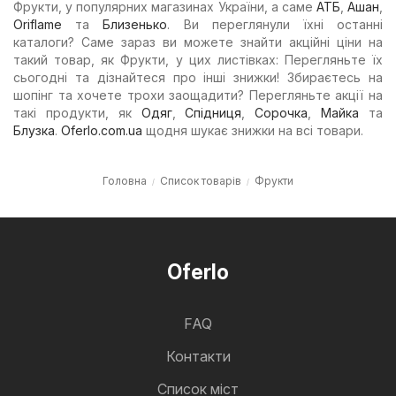
Фрукти, у популярних магазинах України, а саме
АТБ
,
Ашан
,
Oriflame
та
Близенько
. Ви переглянули їхні останні
каталоги? Саме зараз ви можете знайти акційні ціни на
такий товар, як Фрукти, у цих листівках: Перегляньте їх
сьогодні та дізнайтеся про інші знижки! Збираєтесь на
шопінг та хочете трохи заощадити? Перегляньте акції на
такі продукти, як
Одяг
,
Спідниця
,
Сорочка
,
Майка
та
Блузка
.
Oferlo.com.ua
щодня шукає знижки на всі товари.
Головна
Список товарів
Фрукти
Oferlo
FAQ
Контакти
Cписок міст