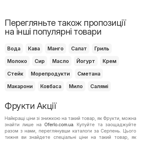
Перегляньте також пропозиції
на інші популярні товари
Вода
Кава
Манго
Салат
Гриль
Молоко
Сир
Масло
Йогурт
Крем
Стейк
Морепродукти
Сметана
Макарони
Ковбаса
Мило
Салямі
Фрукти Акції
Найкращі ціни зі знижкою на такий товар, як Фрукти, можна
знайти лише на
Oferlo.com.ua
. Купуйте та заощаджуйте
разом з нами, переглянувши каталоги за Серпень. Цього
тижня ви знайдете спеціальні ціни на такий товар, як