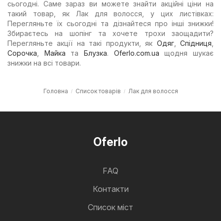
сьогодні. Саме зараз ви можете знайти акційні ціни на
такий товар, як Лак для волосся, у цих листівках:
Перегляньте їх сьогодні та дізнайтеся про інші знижки!
Збираєтесь на шопінг та хочете трохи заощадити?
Перегляньте акції на такі продукти, як
Одяг
,
Спідниця
,
Сорочка
,
Майка
та
Блузка
.
Oferlo.com.ua
щодня шукає
знижки на всі товари.
Головна
Список товарів
Лак для волосся
Oferlo
FAQ
Контакти
Cписок міст