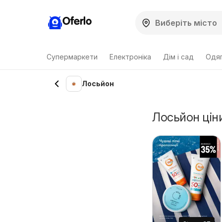
Oferlo
Супермаркети
Електроніка
Дім і сад
Одяг
Лосьйон
Лосьйон ціни