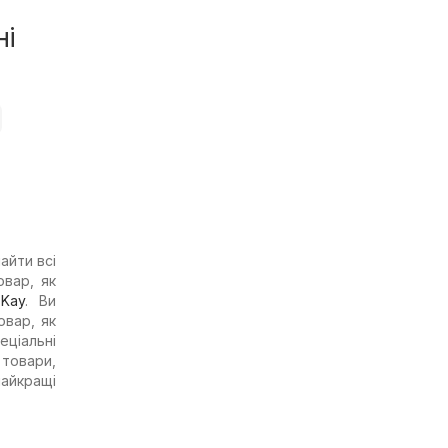
ні
айти всі
овар, як
Kay
. Ви
овар, як
еціальні
 товари,
найкращі