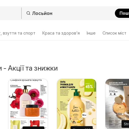
Пош
, взуття та спорт
Краса та здоров’я
Інше
Cписок міст
 - Акції та знижки
St