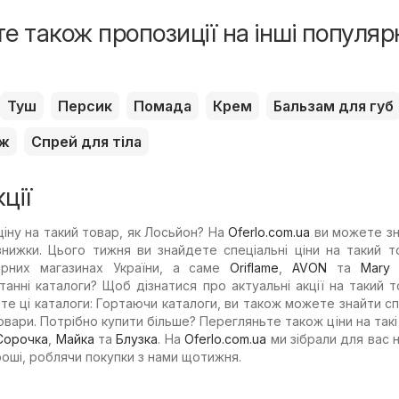
е також пропозиції на інші популяр
Туш
Персик
Помада
Крем
Бальзам для губ
ж
Спрей для тіла
ції
іну на такий товар, як Лосьйон? На
Oferlo.com.ua
ви можете зн
 знижки. Цього тижня ви знайдете спеціальні ціни на такий т
ярних магазинах України, а саме
Oriflame
,
AVON
та
Mary 
танні каталоги? Щоб дізнатися про актуальні акції на такий т
те ці каталоги: Гортаючи каталоги, ви також можете знайти сп
товари. Потрібно купити більше? Перегляньте також ціни на такі
Сорочка
,
Майка
та
Блузка
. На
Oferlo.com.ua
ми зібрали для вас 
роші, роблячи покупки з нами щотижня.