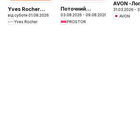
AVON -Ло
Поточний
Yves Rocher
31.03.2026 - 3
флаер 20
6
03.08.2026 - 09.08.2026
від суботи 01.08.2026
каталог
Поточний
AVON
PROSTOR
Yves Rocher
каталог