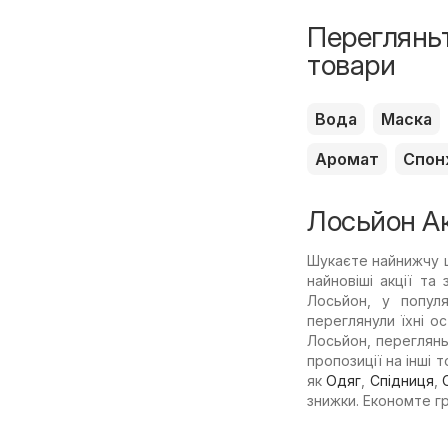
Перегляньт
товари
Вода
Маска
Аромат
Спон
Лосьйон Ак
Шукаєте найнижчу ц
найновіші акції та
Лосьйон, у попул
переглянули їхні ос
Лосьйон, переглянь
пропозиції на інші 
як
Одяг
,
Спідниця
,
знижки. Економте г