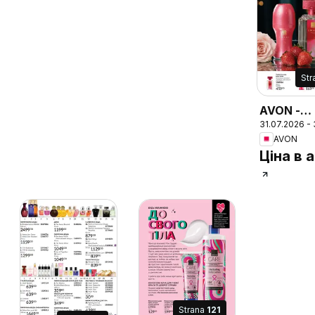
Str
AVON -
31.07.2026 -
Каталог
AVON
СЕРПЕНЬ
Ціна в а
Strana
121