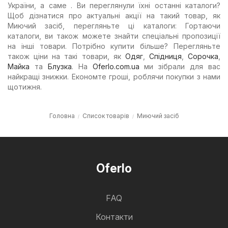
України, а саме . Ви переглянули їхні останні каталоги?
Щоб дізнатися про актуальні акції на такий товар, як
Миючий засіб, перегляньте ці каталоги: Гортаючи
каталоги, ви також можете знайти спеціальні пропозиції
на інші товари. Потрібно купити більше? Перегляньте
також ціни на такі товари, як
Одяг
,
Спідниця
,
Сорочка
,
Майка
та
Блузка
. На
Oferlo.com.ua
ми зібрали для вас
найкращі знижки. Економте гроші, роблячи покупки з нами
щотижня.
Головна
Список товарів
Миючий засіб
Oferlo
FAQ
Контакти