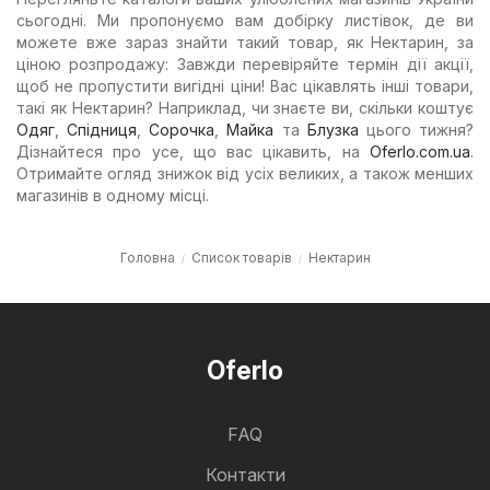
сьогодні. Ми пропонуємо вам добірку листівок, де ви
можете вже зараз знайти такий товар, як Нектарин, за
ціною розпродажу: Завжди перевіряйте термін дії акції,
щоб не пропустити вигідні ціни! Вас цікавлять інші товари,
такі як Нектарин? Наприклад, чи знаєте ви, скільки коштує
Одяг
,
Спідниця
,
Сорочка
,
Майка
та
Блузка
цього тижня?
Дізнайтеся про усе, що вас цікавить, на
Oferlo.com.ua
.
Отримайте огляд знижок від усіх великих, а також менших
магазинів в одному місці.
Головна
Список товарів
Нектарин
Oferlo
FAQ
Контакти