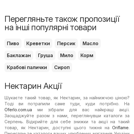
Перегляньте також пропозиції
на інші популярні товари
Пиво
Креветки
Персик
Масло
Баклажан
Груша
Мило
Корм
Крабові палички
Сироп
Нектарин Акції
Шукаєте такий товар, як Нектарин, за найнижчою ціною?
Тоді ви потрапили саме туди, куди потрібно. На
Oferlo.com.ua
ми зібрали для вас найкращі акції.
Заощаджуйте разом з нами, переглянувши каталоги за
Серпень. Відкрийте для себе знижки та акції на такий
товар, як Нектарин, доступні цього тижня на
Oriflame
.
Перегляньте каталоги ваших улюблених магазинів України