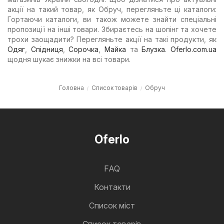
акції на такий товар, як Обруч, перегляньте ці каталоги:
Гортаючи каталоги, ви також можете знайти спеціальні
пропозиції на інші товари. Збираєтесь на шопінг та хочете
трохи заощадити? Перегляньте акції на такі продукти, як
Одяг
,
Спідниця
,
Сорочка
,
Майка
та
Блузка
.
Oferlo.com.ua
щодня шукає знижки на всі товари.
Головна
Список товарів
Обруч
Oferlo
FAQ
Контакти
Cписок міст