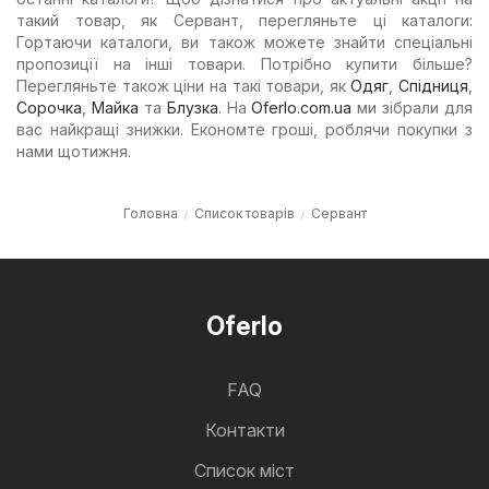
такий товар, як Сервант, перегляньте ці каталоги:
Гортаючи каталоги, ви також можете знайти спеціальні
пропозиції на інші товари. Потрібно купити більше?
Перегляньте також ціни на такі товари, як
Одяг
,
Спідниця
,
Сорочка
,
Майка
та
Блузка
. На
Oferlo.com.ua
ми зібрали для
вас найкращі знижки. Економте гроші, роблячи покупки з
нами щотижня.
Головна
Список товарів
Сервант
Oferlo
FAQ
Контакти
Cписок міст