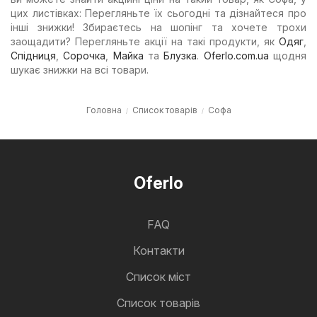
цих листівках: Перегляньте їх сьогодні та дізнайтеся про
інші знижки! Збираєтесь на шопінг та хочете трохи
заощадити? Перегляньте акції на такі продукти, як
Одяг
,
Спідниця
,
Сорочка
,
Майка
та
Блузка
.
Oferlo.com.ua
щодня
шукає знижки на всі товари.
Головна
Список товарів
Софа
Oferlo
FAQ
Контакти
Cписок міст
Список товарів