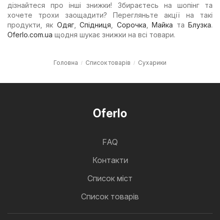
дізнайтеся про інші знижки! Збираєтесь на шопінг та
хочете трохи заощадити? Перегляньте акції на такі
продукти, як
Одяг
,
Спідниця
,
Сорочка
,
Майка
та
Блузка
.
Oferlo.com.ua
щодня шукає знижки на всі товари.
Головна
Список товарів
Сухарики
Oferlo
FAQ
Контакти
Cписок міст
Список товарів