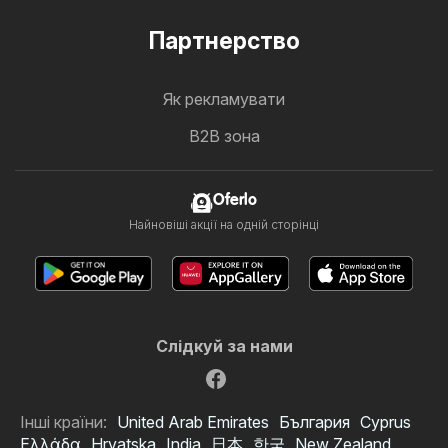
Партнерство
Як рекламувати
B2B зона
Oferlo
Найновіші акції на одній сторінці
Слідкуй за нами
Інші країни:
United Arab Emirates
България
Cyprus
Ελλάδα
Hrvatska
India
日本
한국
New Zealand