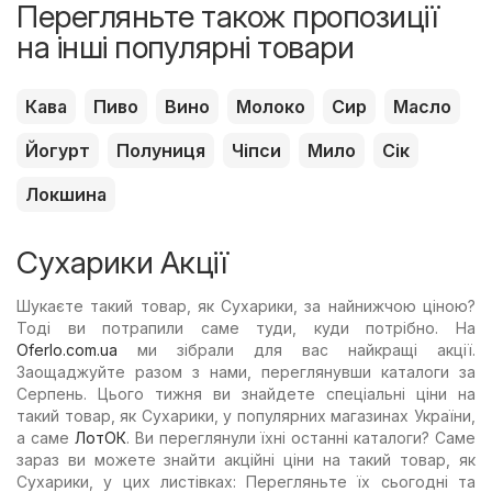
Перегляньте також пропозиції
на інші популярні товари
Кава
Пиво
Вино
Молоко
Сир
Масло
Йогурт
Полуниця
Чіпси
Мило
Сік
Локшина
Сухарики Акції
Шукаєте такий товар, як Сухарики, за найнижчою ціною?
Тоді ви потрапили саме туди, куди потрібно. На
Oferlo.com.ua
ми зібрали для вас найкращі акції.
Заощаджуйте разом з нами, переглянувши каталоги за
Серпень. Цього тижня ви знайдете спеціальні ціни на
такий товар, як Сухарики, у популярних магазинах України,
а саме
ЛотОК
. Ви переглянули їхні останні каталоги? Саме
зараз ви можете знайти акційні ціни на такий товар, як
Сухарики, у цих листівках: Перегляньте їх сьогодні та