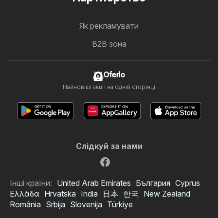
Як рекламувати
B2B зона
Oferlo
Найновіші акції на одній сторінці
Слідкуй за нами
Інші країни:
United Arab Emirates
България
Cyprus
Ελλάδα
Hrvatska
India
日本
한국
New Zealand
România
Srbija
Slovenija
Türkiye