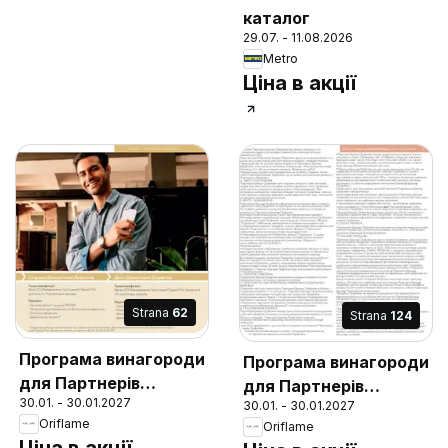
каталог
29.07. - 11.08.2026
Metro
Ціна в акції
Strana
62
Strana
124
Програма винагороди
Програма винагороди
для Партнерів
для Партнерів
30.01. - 30.01.2027
Бренду
30.01. - 30.01.2027
Бренду
Oriflame
Oriflame
Ціна в акції