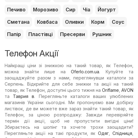
Печиво
Морозиво
Сир
Чіа
Йогурт
Сметана
Ковбаса
Оливки
Корм
Соус
Папір
Пластівці
Пресерви
Рушник
Телефон Акції
Найкращі ціни зі знижкою на такий товар, як Телефон,
можна знайти лише на
Oferlo.com.ua
. Купуйте та
заощаджуйте разом з нами, переглянувши каталоги за
Серпень. Відкрийте для себе знижки та акції на такий
товар, як Телефон, доступні цього тижня на
Oriflame
,
AVON
та
Таврия в
. Перегляньте каталоги ваших улюблених
магазинів України сьогодні. Ми пропонуємо вам добірку
листівок, де ви можете вже зараз знайти такий товар, як
Телефон, за ціною розпродажу: Завжди перевіряйте
термін дії акції, щоб не пропустити вигідні ціни!
Збираєтесь на шопінг та хочете трохи заощадити?
Перегляньте акції на такі продукти, як
Одяг
,
Спідниця
,