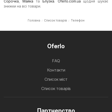
Сорочка
,
Майка
та
Блузка
.
Oferlo.com.ua
щодня шукає
знижки на всі товари.
Головна
Список товарів
Телефон
Oferlo
FAQ
Контакти
Cписок міст
Список товарів
Партнерство