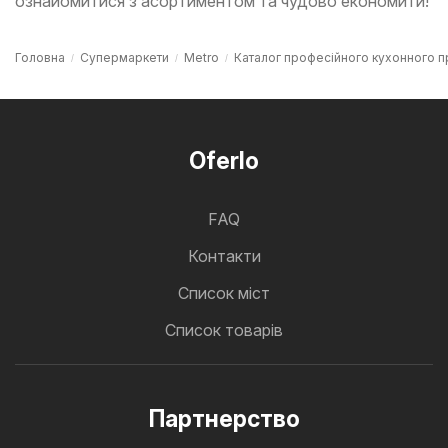
ознайомитися з асортиментом та чудово економити!
Головна
Супермаркети
Metro
Каталог професійного кухонного 
Oferlo
FAQ
Контакти
Cписок міст
Список товарів
Партнерство