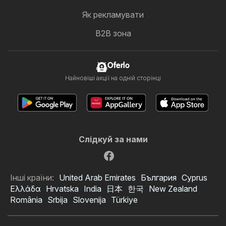
Як рекламувати
B2B зона
Oferlo
Найновіші акції на одній сторінці
Слідкуй за нами
Інші країни:
United Arab Emirates
България
Cyprus
Ελλάδα
Hrvatska
India
日本
한국
New Zealand
România
Srbija
Slovenija
Türkiye