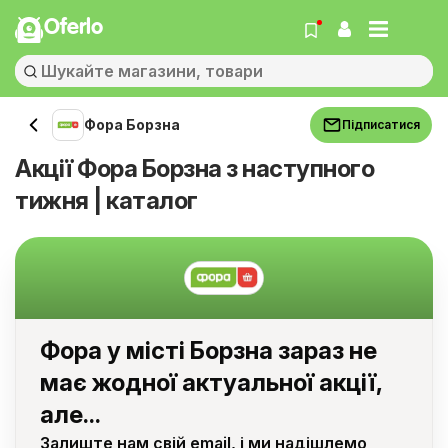
Oferlo
Фора Борзна
Підписатися
Акції Фора Борзна з наступного
тижня | каталог
Фора у місті Борзна зараз не
має жодної актуальної акції,
але...
Залиште нам свій email, і ми надішлемо