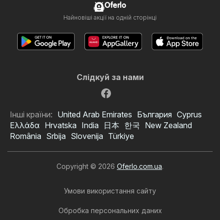
Oferlo
Найновіші акції на одній сторінці
Слідкуй за нами
Інші країни:
United Arab Emirates
България
Cyprus
Ελλάδα
Hrvatska
India
日本
한국
New Zealand
România
Srbija
Slovenija
Türkiye
Copyright © 2026
Oferlo.com.ua
.
Умови використання сайту
Обробка персональних даних