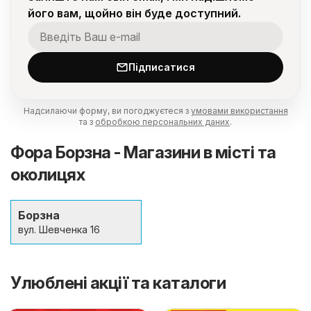
його вам, щойно він буде доступний.
Підписатися
Надсилаючи форму, ви погоджуєтеся з
умовами використання
та з
обробкою персональних даних
.
Фора Борзна - Магазини в місті та
околицях
Борзна
вул. Шевченка 16
Улюблені акції та каталоги