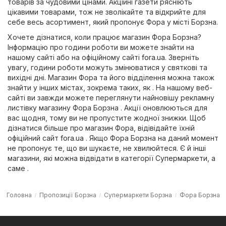
товарів за чудовими цінами. Акційні газети рясніють
цікавими товарами, тож не зволікайте та відкрийте для
себе весь асортимент, який пропонує Фора у місті Борзна.
Хочете дізнатися, коли працює магазин Фора Борзна?
Інформацію про години роботи ви можете знайти на
нашому сайті або на офіційному сайті
fora.ua
. Зверніть
увагу, години роботи можуть змінюватися у святкові та
вихідні дні. Магазин Фора та його відділення можна також
знайти у інших містах, зокрема таких, як . На нашому веб-
сайті ви завжди можете переглянути найновішу рекламну
листівку магазину Фора Борзна . Акції оновлюються для
вас щодня, тому ви не пропустите жодної знижки. Щоб
дізнатися більше про магазин Фора, відівідайте їхній
офіційний сайт
fora.ua
. Якщо Фора Борзна на даний момент
не пропонує те, що ви шукаєте, не хвилюйтеся. Є й інші
магазини, які можна відвідати в категорії
Супермаркети
, а
саме .
Головна
Пропозиції Борзна
Супермаркети Борзна
Фора Борзна