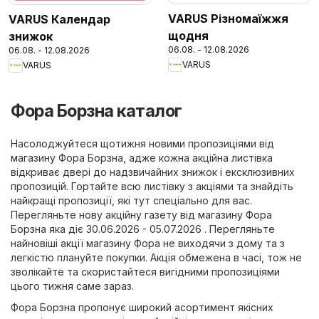
VARUS Різномаїжжя
VARUS Календар
щодня
знижок
06.08. - 12.08.2026
06.08. - 12.08.2026
VARUS
VARUS
Фора Борзна каталог
Насолоджуйтеся щотижня новими пропозиціями від
магазину Фора Борзна, адже кожна акційна листівка
відкриває двері до надзвичайних знижок і ексклюзивних
пропозицій. Гортайте всю листівку з акціями та знайдіть
найкращі пропозиції, які тут спеціально для вас.
Перегляньте нову акційну газету від магазину Фора
Борзна яка діє 30.06.2026 - 05.07.2026 . Перегляньте
найновіші акції магазину Фора не виходячи з дому та з
легкістю плануйте покупки. Акція обмежена в часі, тож не
зволікайте та скористайтеся вигідними пропозиціями
цього тижня саме зараз.
Фора Борзна пропонує широкий асортимент якісних