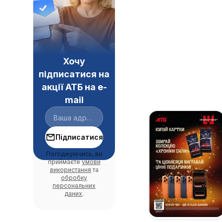
Хочу
підписатися на
акції АТБ на e-
mail
Підписатися
Погоджуючись, ви
приймаєте
умови
використання
та
обробку
персональних
даних
.