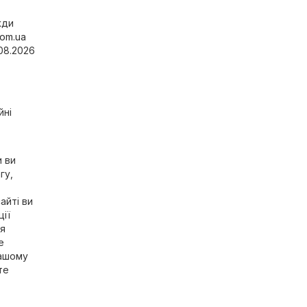
жди
com.ua
.08.2026
йні
и ви
гу,
айті ви
ії
ся
е
вашому
те