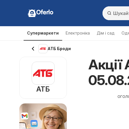
Oferlo
Супермаркети
Електроніка
Дім і сад
Одя
АТБ Броди
Акції 
05.08.
АТБ
ОГОЛ