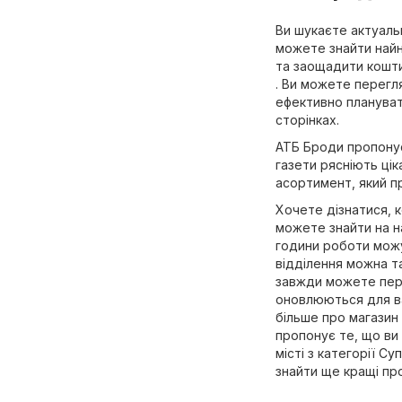
Ви шукаєте актуальн
можете знайти найн
та заощадити кошти.
. Ви можете перегля
ефективно планувати
сторінках.
АТБ Броди пропонує
газети рясніють ці
асортимент, який пр
Хочете дізнатися, 
можете знайти на н
години роботи можут
відділення можна та
завжди можете пере
оновлюються для ва
більше про магазин 
пропонує те, що ви
місті з категорії
Суп
знайти ще кращі про