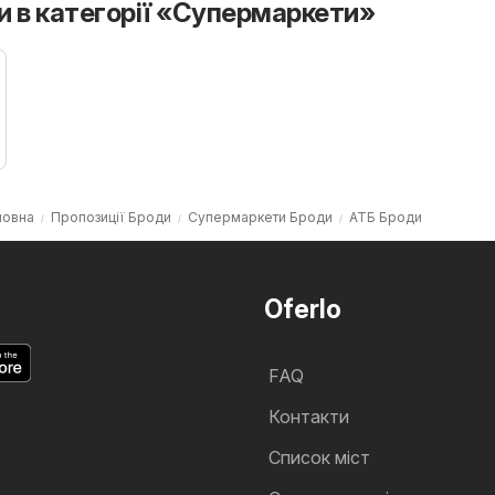
и в категорії «Супермаркети»
ловна
Пропозиції Броди
Супермаркети Броди
АТБ Броди
Oferlo
FAQ
Контакти
Cписок міст