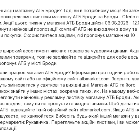
і акції магазину АТБ Броди? Тоді ви в потрібному місці! Ви зав
овіші рекламні листівки магазину АТБ Броди на
Броди - Oferlo.
 Акції цього тижня у магазині АТБ Броди дійсні 06.08.2026 - 12
нути найновіші пропозиції компанії АТБ не виходячи з дому та
 покупки. Скористайтеся акціями, які пропонує магазин на 10
 широкий асортимент якісних товарів за чудовими цінами. Акці
кавими товарами, тож не зволікайте та відкрийте для себе весь
опонує АТБ у місті Броди.
коли працює магазин АТБ Броди? Інформацію про години робот
ашому сайті або на офіційному сайті
atbmarket.com
. Зверніть ува
ь змінюватися у святкові та вихідні дні. Магазин АТБ та його
кож знайти у інших містах, зокрема таких, як . На нашому веб-с
глянути найновішу рекламну листівку магазину АТБ Броди . Акц
с щодня, тому ви не пропустите жодної знижки. Щоб дізнати
АТБ, відівідайте їхній офіційний сайт
atbmarket.com
. Якщо АТБ н
 шукаєте, не хвилюйтеся. Виберіть будь-який інший магазин у 
ермаркети
:
Рукавичка
. Перегляньте акційні листівки, і ви може
позиції.