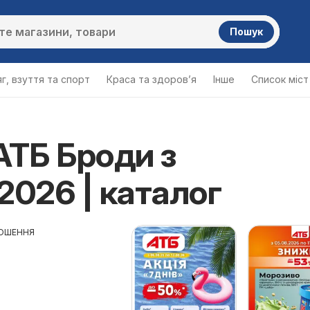
Пошук
г, взуття та спорт
Краса та здоров’я
Інше
Cписок міст
АТБ Броди з
2026 | каталог
ОШЕННЯ