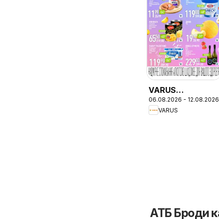
VARUS
06.08.2026 - 12.08.2026
Різномаїжжя
VARUS
щодня
АТБ Броди к