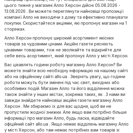
цього тижня у магазині Алло Херсон дійсні 05.08.2026 -
13.08.2026 . Ви можете переглянути найновіші пропозиції
компанії Алло не виходячи з дому та ефективно планувати
покупки. Скористайтеся акціями, які пропонує магазин на 1
сторінках.
Алло Херсон пропонує широкий асортимент якісних
товарів за чудовими цінами. Акційні газети рясніють
цікавими товарами, тож не зволікайте та відкрийте для
себе весь асортимент, який пропонує Алло у місті Херсон.
Вас цікавлять години роботу магазину Алло Херсон? Ви
можете знайти всю необхідну інформацію на нашому сайті
або на офіційному сайті
allo.ua
. Зверніть увагу, що години
роботи можуть бути змінені під час свят, вихідних або
особливих подій. Магазин Алло та його відділення можна
також знайти у інших містах, зокрема таких, як . З нами ви
завжди знайдете найновіші акційні газети магазину Алло
Херсон . Ми збираємо їх для вас щодня, щоб ви не
пропустили жодної знижки. Але якщо вам потрібно більше
інформації про магазин Алло, будь ласка, відівідайте
офіційний сайт
allo.ua
. Якщо немає відділень магазину Алло
у місті Херсон, або там немає потрібних вам товарів зі