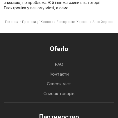
знижкою, не проблема. Є й інші магазини в категорії
Електроніка
у вашому місті, а саме .
Головна
Пропозиції Херсон
Електроніка Херсон
Алло Херсон
Oferlo
FAQ
Контакти
Cписок міст
Список товарів
Партнерство