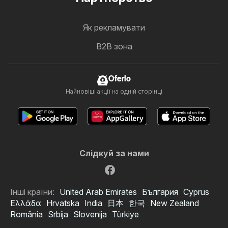
Як рекламувати
B2B зона
Oferlo
Найновіші акції на одній сторінці
Слідкуй за нами
Інші країни:
United Arab Emirates
България
Cyprus
Ελλάδα
Hrvatska
India
日本
한국
New Zealand
România
Srbija
Slovenija
Türkiye