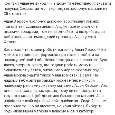
компанії Ашан не виходячи з дому та ефективно планувати
покупки. Скористайтеся акціями, які пропонує магазин на
36 сторінках.
Ашан Херсон пропонує широкий асортимент якісних
товарів за чудовими цінами. Акційні газети рясніють
цікавими товарами, тож не зволікайте та відкрийте для
себе весь асортимент, який пропонує Ашан у місті
Херсон.
Вас цікавлять години роботи магазину Ашан Херсон? Ви
можете отримати інформацію про години роботи на
нашому веб-сайті або безпосередньо на
auchan.ua
. Будь
ласка, зверніть увагу, що години роботи можуть
змінюватися у свята, вихідні або через особливі події.
Ашан можна знайти також у інших містах, а саме: На
нашому веб-сайті ви завжди можете переглянути
найновішу рекламну листівку магазину Ашан Херсон . Акції
оновлюються для вас щодня, тому ви не пропустите
жодної знижки. Щоб дізнатися більше про магазин Ашан,
відівідайте їхній офіційний сайт
auchan.ua
. Якщо Ашан не
пропонує те, що ви шукаєте, не хвилюйтеся. Виберіть
будь-який інший магазин у вашому місті з категорії