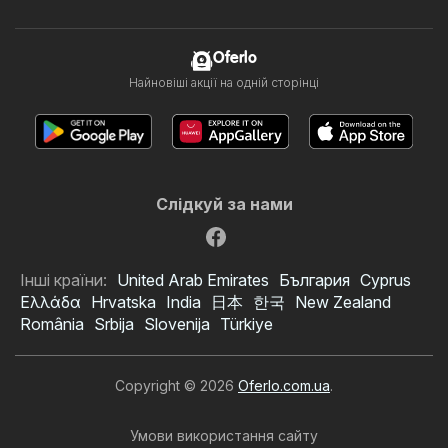
Oferlo
Найновіші акції на одній сторінці
Слідкуй за нами
Інші країни:
United Arab Emirates
България
Cyprus
Ελλάδα
Hrvatska
India
日本
한국
New Zealand
România
Srbija
Slovenija
Türkiye
Copyright © 2026
Oferlo.com.ua
.
Умови використання сайту