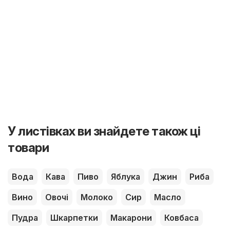
У листівках ви знайдете також ці
товари
Вода
Кава
Пиво
Яблука
Джин
Риба
Вино
Овочі
Молоко
Сир
Масло
Пудра
Шкарпетки
Макарони
Ковбаса