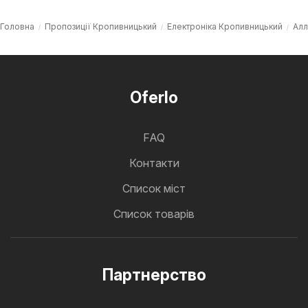
Головна
Пропозиції Кропивницький
Електроніка Кропивницький
Алл
Oferlo
FAQ
Контакти
Cписок міст
Список товарів
Партнерство