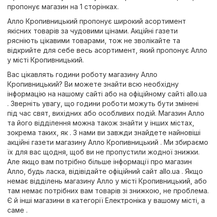
пропонує магазин на 1 сторінках.
Алло Кропивницький пропонує широкий асортимент
якісних товарів за чудовими цінами. Акційні газети
рясніють цікавими товарами, тож не зволікайте та
відкрийте для себе весь асортимент, який пропонує Алло
у місті Кропивницький.
Вас цікавлять години роботу магазину Алло
Кропивницький? Ви можете знайти всю необхідну
інформацію на нашому сайті або на офіційному сайті
allo.ua
. Зверніть увагу, що години роботи можуть бути змінені
під час свят, вихідних або особливих подій. Магазин Алло
та його відділення можна також знайти у інших містах,
зокрема таких, як . З нами ви завжди знайдете найновіші
акційні газети магазину Алло Кропивницький . Ми збираємо
їх для вас щодня, щоб ви не пропустили жодної знижки.
Але якщо вам потрібно більше інформації про магазин
Алло, будь ласка, відівідайте офіційний сайт
allo.ua
. Якщо
немає відділень магазину Алло у місті Кропивницький, або
там немає потрібних вам товарів зі знижкою, не проблема.
Є й інші магазини в категорії
Електроніка
у вашому місті, а
саме .