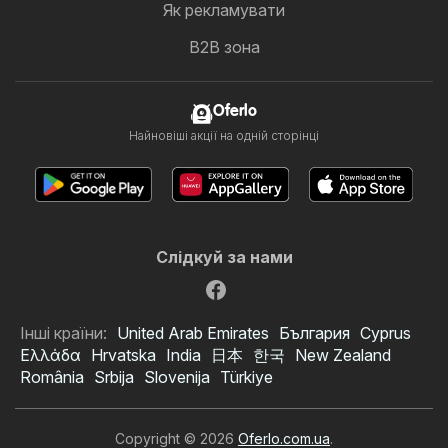
Як рекламувати
B2B зона
Oferlo
Найновіші акції на одній сторінці
Слідкуй за нами
Інші країни:
United Arab Emirates
България
Cyprus
Ελλάδα
Hrvatska
India
日本
한국
New Zealand
România
Srbija
Slovenija
Türkiye
Copyright © 2026
Oferlo.com.ua
.