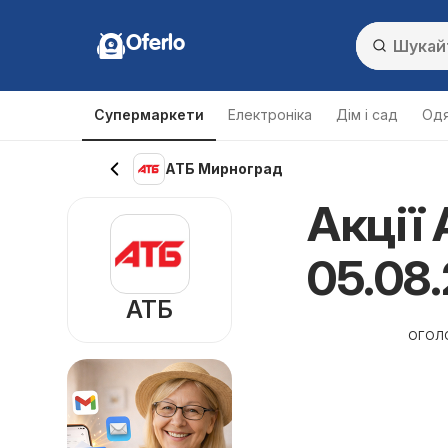
Oferlo
Супермаркети
Електроніка
Дім і сад
Одя
АТБ Мирноград
Акції
05.08.
АТБ
ОГОЛ