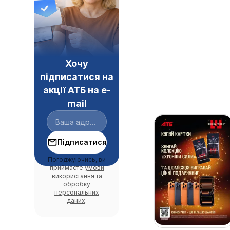
Хочу
підписатися на
акції АТБ на e-
mail
Підписатися
Погоджуючись, ви
приймаєте
умови
використання
та
обробку
персональних
даних
.