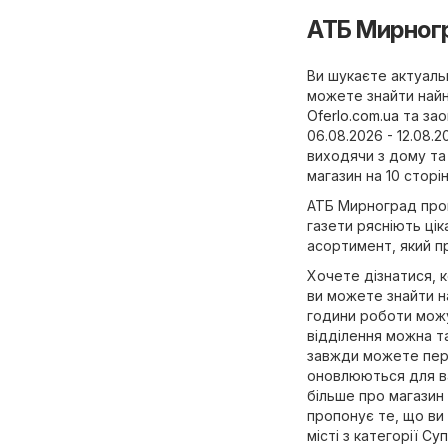
АТБ Мирног
Ви шукаєте актуальн
можете знайти найн
Oferlo.com.ua
та зао
06.08.2026 - 12.08.
виходячи з дому та
магазин на 10 сторін
АТБ Мирноград проп
газети рясніють ці
асортимент, який п
Хочете дізнатися, 
ви можете знайти н
години роботи можут
відділення можна та
завжди можете пере
оновлюються для ва
більше про магазин 
пропонує те, що ви
місті з категорії
Суп