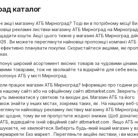
рад каталог
і акції магазину АТБ Мирноград? Тоді ви в потрібному місці! В
овіші рекламні листівки магазину АТБ Мирноград на
Мирноград
щадити кошти. Акції цього тижня у магазині АТБ Мирноград дій
2026 . Ви можете переглянути найновіші пропозиції компанії АТБ
 ефективно планувати покупки. Скористайтеся акціями, які про
ках.
онує широкий асортимент якісних товарів за чудовими цінами. 
кавими товарами, тож не зволікайте та відкрийте для себе весь
ропонує АТБ у місті Мирноград.
коли працює магазин АТБ Мирноград? Інформацію про години р
а нашому сайті або на офіційному сайті
atbmarket.com
. Зверніть 
ь змінюватися у святкові та вихідні дні. Магазин АТБ та його
кож знайти у інших містах, зокрема таких, як . На нашому веб-с
глянути найновішу рекламну листівку магазину АТБ Мирноград 
с щодня, тому ви не пропустите жодної знижки. Щоб дізнати
АТБ, відівідайте їхній офіційний сайт
atbmarket.com
. Якщо АТБ н
 шукаєте, не хвилюйтеся. Виберіть будь-який інший магазин у 
ермаркети
:
Еко маркет
. Перегляньте акційні листівки, і ви мож