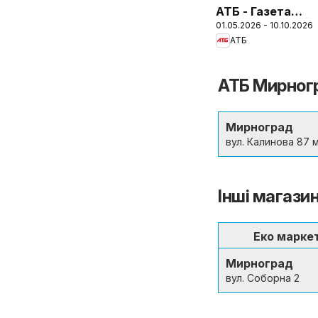
АТБ - Газета
01.05.2026 - 10.10.2026
(Поточний
АТБ
каталог
АТБ Мирногр
Мирноград
вул. Калинова 87 
Інші магази
Еко марке
Мирноград
вул. Соборна 2