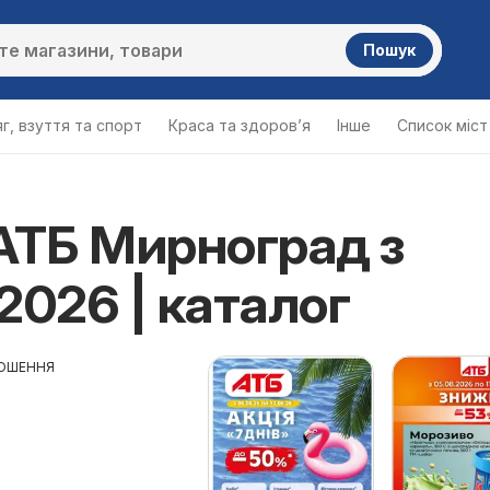
Пошук
г, взуття та спорт
Краса та здоров’я
Інше
Cписок міст
 АТБ Мирноград з
2026 | каталог
ОШЕННЯ