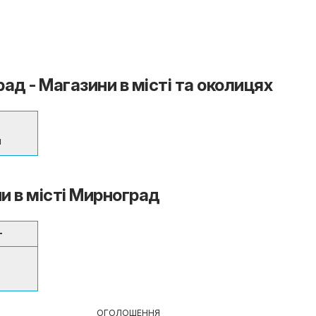
ад - Магазини в місті та околицях
м
ни в місті Мирноград
т
ОГОЛОШЕННЯ