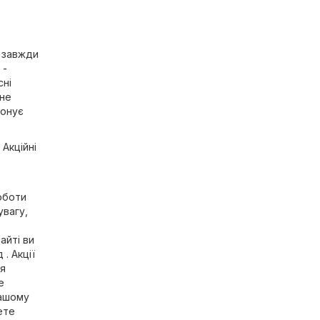
и завжди
 -
сні
 не
понує
Акційні
оботи
увагу,
айті ви
. Акції
ся
е
вашому
ете