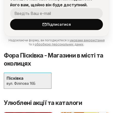
його вам, щойно він буде доступний.
Підписатися
Надсилаючи форму, ви погоджуєтеся з
умовами використання
та з
обробкою персональних даних
.
Фора Пісківка - Магазини в місті та
околицях
Пісківка
вул. Філіпова 16Б
Улюблені акції та каталоги