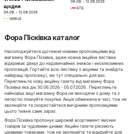
06.08. - 12.08.2026
щодня
АТБ
06.08. - 12.08.2026
VARUS
Фора Пісківка каталог
Насолоджуйтеся щотижня новими пропозиціями від
магазину Фора Пісківка, адже кожна акційна листівка
відкриває двері до надзвичайних знижок і ексклюзивних
пропозицій. Гортайте всю листівку з акціями та знайдіть
найкращі пропозиції, які тут спеціально для вас.
Перегляньте нову акційну газету від магазину Фора
Пісківка яка діє 30.06.2026 - 05.07.2026 . Перегляньте
найновіші акції магазину Фора не виходячи з дому та з
легкістю плануйте покупки. Акція обмежена в часі, тож не
зволікайте та скористайтеся вигідними пропозиціями
цього тижня саме зараз.
Фора Пісківка пропонує широкий асортимент якісних
товарів за чудовими цінами. Акційні газети рясніють
цікавими товарами, тож не зволікайте та відкрийте для