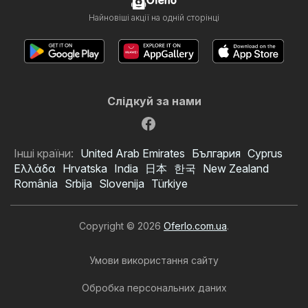
Oferlo
Найновіші акції на одній сторінці
Слідкуй за нами
Інші країни:
United Arab Emirates
България
Cyprus
Ελλάδα
Hrvatska
India
日本
한국
New Zealand
România
Srbija
Slovenija
Türkiye
Copyright © 2026
Oferlo.com.ua
.
Умови використання сайту
Обробка персональних даних