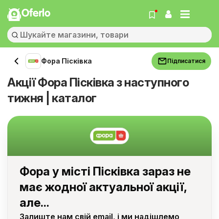
Oferlo
Фора Пісківка
Підписатися
Акції Фора Пісківка з наступного
тижня | каталог
Фора у місті Пісківка зараз не
має жодної актуальної акції,
але...
Залиште нам свій email, і ми надішлемо