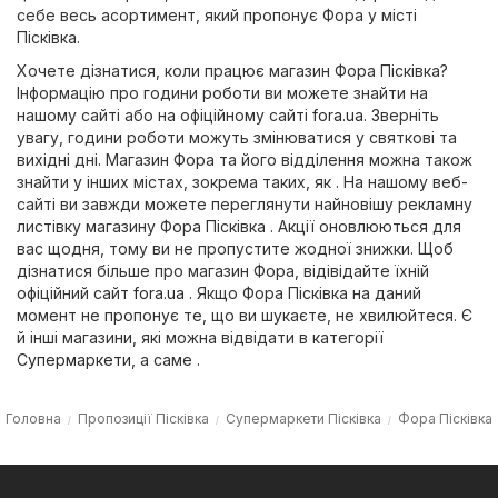
себе весь асортимент, який пропонує Фора у місті
Пісківка.
Хочете дізнатися, коли працює магазин Фора Пісківка?
Інформацію про години роботи ви можете знайти на
нашому сайті або на офіційному сайті
fora.ua
. Зверніть
увагу, години роботи можуть змінюватися у святкові та
вихідні дні. Магазин Фора та його відділення можна також
знайти у інших містах, зокрема таких, як . На нашому веб-
сайті ви завжди можете переглянути найновішу рекламну
листівку магазину Фора Пісківка . Акції оновлюються для
вас щодня, тому ви не пропустите жодної знижки. Щоб
дізнатися більше про магазин Фора, відівідайте їхній
офіційний сайт
fora.ua
. Якщо Фора Пісківка на даний
момент не пропонує те, що ви шукаєте, не хвилюйтеся. Є
й інші магазини, які можна відвідати в категорії
Супермаркети
, а саме .
Головна
Пропозиції Пісківка
Супермаркети Пісківка
Фора Пісківка