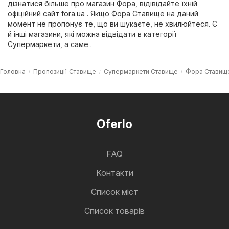
дізнатися більше про магазин Фора, відівідайте їхній
офіційний сайт
fora.ua
. Якщо Фора Ставище на даний
момент не пропонує те, що ви шукаєте, не хвилюйтеся. Є
й інші магазини, які можна відвідати в категорії
Супермаркети
, а саме .
Головна
Пропозиції Ставище
Супермаркети Ставище
Фора Ставищ
Oferlo
FAQ
Контакти
Cписок міст
Список товарів