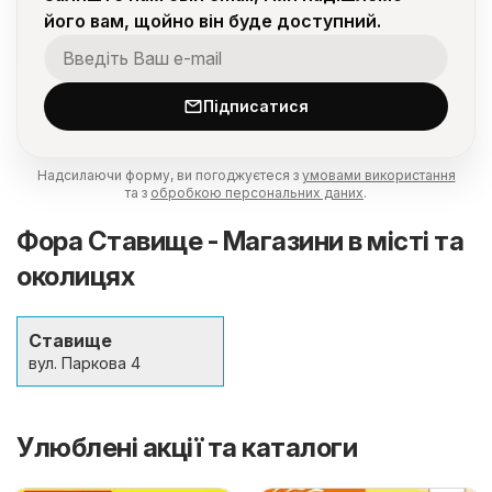
його вам, щойно він буде доступний.
Підписатися
Надсилаючи форму, ви погоджуєтеся з
умовами використання
та з
обробкою персональних даних
.
Фора Ставище - Магазини в місті та
околицях
Ставище
вул. Паркова 4
Улюблені акції та каталоги