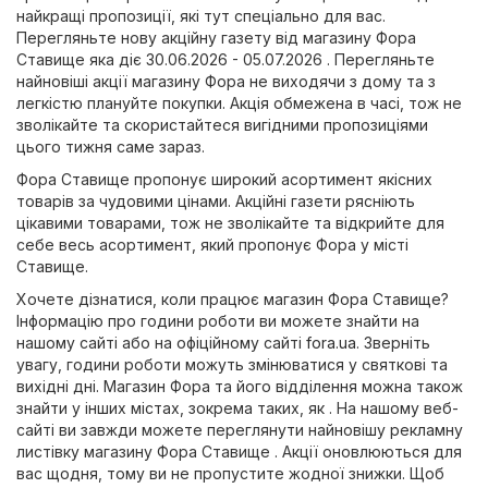
найкращі пропозиції, які тут спеціально для вас.
Перегляньте нову акційну газету від магазину Фора
Ставище яка діє 30.06.2026 - 05.07.2026 . Перегляньте
найновіші акції магазину Фора не виходячи з дому та з
легкістю плануйте покупки. Акція обмежена в часі, тож не
зволікайте та скористайтеся вигідними пропозиціями
цього тижня саме зараз.
Фора Ставище пропонує широкий асортимент якісних
товарів за чудовими цінами. Акційні газети рясніють
цікавими товарами, тож не зволікайте та відкрийте для
себе весь асортимент, який пропонує Фора у місті
Ставище.
Хочете дізнатися, коли працює магазин Фора Ставище?
Інформацію про години роботи ви можете знайти на
нашому сайті або на офіційному сайті
fora.ua
. Зверніть
увагу, години роботи можуть змінюватися у святкові та
вихідні дні. Магазин Фора та його відділення можна також
знайти у інших містах, зокрема таких, як . На нашому веб-
сайті ви завжди можете переглянути найновішу рекламну
листівку магазину Фора Ставище . Акції оновлюються для
вас щодня, тому ви не пропустите жодної знижки. Щоб