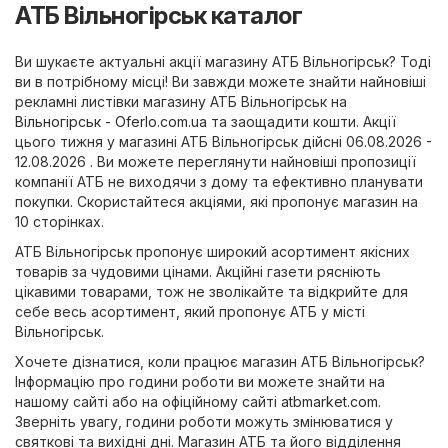
АТБ Вільногірськ каталог
Ви шукаєте актуальні акції магазину АТБ Вільногірськ? Тоді
ви в потрібному місці! Ви завжди можете знайти найновіші
рекламні листівки магазину АТБ Вільногірськ на
Вільногірськ - Oferlo.com.ua
та заощадити кошти. Акції
цього тижня у магазині АТБ Вільногірськ дійсні 06.08.2026 -
12.08.2026 . Ви можете переглянути найновіші пропозиції
компанії АТБ не виходячи з дому та ефективно планувати
покупки. Скористайтеся акціями, які пропонує магазин на
10 сторінках.
АТБ Вільногірськ пропонує широкий асортимент якісних
товарів за чудовими цінами. Акційні газети рясніють
цікавими товарами, тож не зволікайте та відкрийте для
себе весь асортимент, який пропонує АТБ у місті
Вільногірськ.
Хочете дізнатися, коли працює магазин АТБ Вільногірськ?
Інформацію про години роботи ви можете знайти на
нашому сайті або на офіційному сайті
atbmarket.com
.
Зверніть увагу, години роботи можуть змінюватися у
святкові та вихідні дні. Магазин АТБ та його відділення