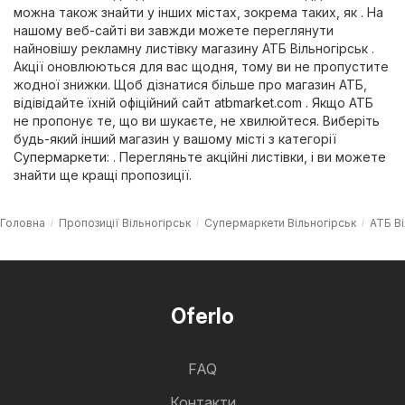
можна також знайти у інших містах, зокрема таких, як . На
нашому веб-сайті ви завжди можете переглянути
найновішу рекламну листівку магазину АТБ Вільногірськ .
Акції оновлюються для вас щодня, тому ви не пропустите
жодної знижки. Щоб дізнатися більше про магазин АТБ,
відівідайте їхній офіційний сайт
atbmarket.com
. Якщо АТБ
не пропонує те, що ви шукаєте, не хвилюйтеся. Виберіть
будь-який інший магазин у вашому місті з категорії
Супермаркети
: . Перегляньте акційні листівки, і ви можете
знайти ще кращі пропозиції.
Головна
Пропозиції Вільногірськ
Супермаркети Вільногірськ
АТБ Ві
Oferlo
FAQ
Контакти