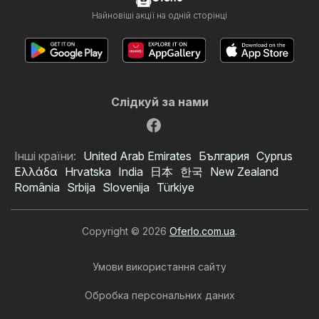
Найновіші акції на одній сторінці
Слідкуй за нами
Інші країни:
United Arab Emirates
България
Cyprus
Ελλάδα
Hrvatska
India
日本
한국
New Zealand
România
Srbija
Slovenija
Türkiye
Copyright © 2026
Oferlo.com.ua
.
Умови використання сайту
Обробка персональних даних