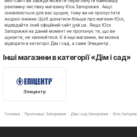
веб-сайті ви завжди можете переглянути найновішу
рекламну листівку магазину Юск Запоріжжя . Акції
оновлюються для вас щодня, тому ви не пропустите
жодної знижки. Щоб дізнатися більше про магазин Юск,
відівідайте їхній офіційний сайт
jysk.ua
. Якщо Юск
Запоріжжя на даний момент не пропонує те, що ви
шукаєте, не хвилюйтеся. Є й інші магазини, які можна
відвідати в категорії
Дім і сад
, а саме
Эпицентр
.
Інші магазини в категорії «Дім і сад»
Эпицентр
Головна
Пропозиції Запоріжжя
Дім і сад Запоріжжя
Юск Запорі