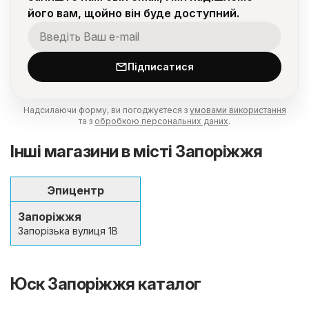
його вам, щойно він буде доступний.
Підписатися
Надсилаючи форму, ви погоджуєтеся з
умовами використання
та з
обробкою персональних даних
.
Інші магазини в місті Запоріжжя
Эпицентр
Запоріжжя
Запорізька вулиця 1В
Юск Запоріжжя каталог