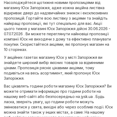
Насолоджуйтеся щотижня новими пропозиціями від
магазину Юск Запоріжжя, адже кожна акційна листівка
відкриває двері до надзвичайних знижок і ексклюзивних
пропозицій. Гортайте всю листівку з акціями та знайдіть
найкращі пропозиції, які тут спеціально для вас. Акції
цього тижня у магазині Юск Запоріжжя дійсні 30.06.2026 -
07.07.2026 . Ви можете переглянути найновіші пропозиції
компанії Юск не виходячи з дому та ефективно планувати
покупки. Скористайтеся акціями, які пропонує магазин на
10 сторінках.
У акційних газетах магазину Юск у місті Запоріжжя ви
знайдете широкий вибір якісних товарів за відмінними
цінами. Пропозиція рясніє цікавими акціями, тому
подивіться на весь асортимент, який пропонує Юск
Запоріжжя.
Вас цікавлять години роботи магазину Юск Запоріжжя? Ви
можете отримати інформацію про години роботи на
нашому веб-сайті або безпосередньо на
jysk.ua
. Будь
ласка, зверніть увагу, що години роботи можуть
змінюватися у свята, вихідні або через особливі події. Юск
можна знайти також у інших містах, а саме: На нашому