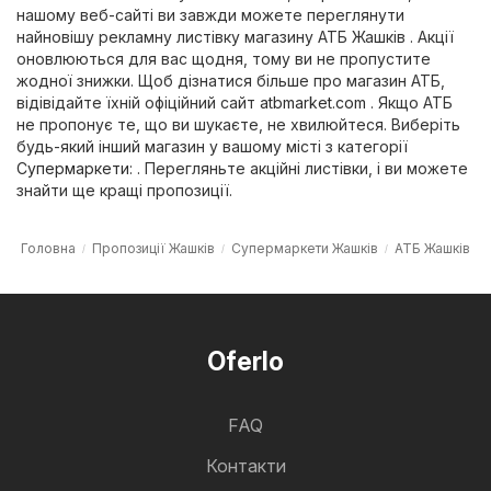
нашому веб-сайті ви завжди можете переглянути
найновішу рекламну листівку магазину АТБ Жашків . Акції
оновлюються для вас щодня, тому ви не пропустите
жодної знижки. Щоб дізнатися більше про магазин АТБ,
відівідайте їхній офіційний сайт
atbmarket.com
. Якщо АТБ
не пропонує те, що ви шукаєте, не хвилюйтеся. Виберіть
будь-який інший магазин у вашому місті з категорії
Супермаркети
: . Перегляньте акційні листівки, і ви можете
знайти ще кращі пропозиції.
Головна
Пропозиції Жашків
Супермаркети Жашків
АТБ Жашків
Oferlo
FAQ
Контакти