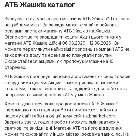
АТБ Жашків каталог
Ви шукаєте актуальні акції магазину АТБ Жашків? Тоді ви в
потрібному місці! Ви завжди можете знайти найновіші
рекламні листівки магазину АТБ Жашків на
Жашків -
Oferlo.com.ua
та заощадити кошти. Акції цього тижня у
магазині АТБ Жашків дійсні 06.08.2026 - 12.08.2026 . Ви
можете переглянути найновіші пропозиції компанії АТБ не
виходячи з дому та ефективно планувати покупки.
Скористайтеся акціями, які пропонує магазин на 10
сторінках.
АТБ Жашків пропонує широкий асортимент якісних товарів
за чудовими цінами. Акційні газети рясніють цікавими
товарами, тож не зволікайте та відкрийте для себе весь
асортимент, який пропонує АТБ у місті Жашків.
Хочете дізнатися, коли працює магазин АТБ Жашків?
Інформацію про години роботи ви можете знайти на
нашому сайті або на офіційному сайті
atbmarket.com
.
Зверніть увагу, години роботи можуть змінюватися у
святкові та вихідні дні. Магазин АТБ та його відділення
можна також знайти у інших містах, зокрема таких, як . На