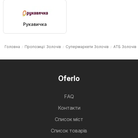
Рукавичка
Головна
Пропозиції Золочів
Супермаркети Золочів
АТБ Золочів
Oferlo
FAQ
Контакти
Cписок міст
Список товарів