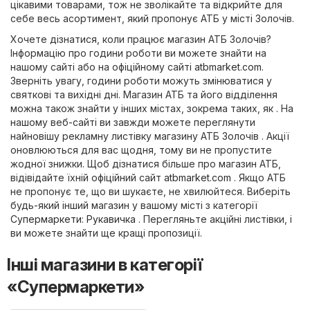
цікавими товарами, тож не зволікайте та відкрийте для
себе весь асортимент, який пропонує АТБ у місті Золочів.
Хочете дізнатися, коли працює магазин АТБ Золочів?
Інформацію про години роботи ви можете знайти на
нашому сайті або на офіційному сайті
atbmarket.com
.
Зверніть увагу, години роботи можуть змінюватися у
святкові та вихідні дні. Магазин АТБ та його відділення
можна також знайти у інших містах, зокрема таких, як . На
нашому веб-сайті ви завжди можете переглянути
найновішу рекламну листівку магазину АТБ Золочів . Акції
оновлюються для вас щодня, тому ви не пропустите
жодної знижки. Щоб дізнатися більше про магазин АТБ,
відівідайте їхній офіційний сайт
atbmarket.com
. Якщо АТБ
не пропонує те, що ви шукаєте, не хвилюйтеся. Виберіть
будь-який інший магазин у вашому місті з категорії
Супермаркети
:
Рукавичка
. Перегляньте акційні листівки, і
ви можете знайти ще кращі пропозиції.
Інші магазини в категорії
«Супермаркети»