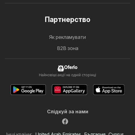
Партнерство
Як рекламувати
B2B зона
Oferlo
Найновіші акції на одній сторінці
Слідкуй за нами
Інші країни:
United Arab Emirates
България
Cyprus