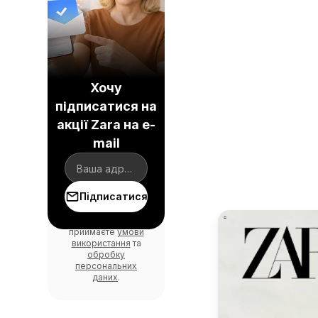
Хочу
підписатися на
акції Zara на e-
mail
Підписатися
Погоджуючись, ви
приймаєте
умови
використання
та
обробку
персональних
даних
.