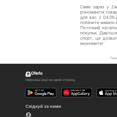
Саме зараз у Za
різноманітні това
для вас з 04.06.
побачите чимало в
Поточний катало
покупки. Дивіться
спорт, це дозво
економити!
Гол
Oferlo
Найновіші акції на одній сторінці
Слідкуй за нами