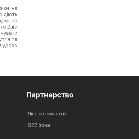
ижки на
о діють
одмінно
те Zara
анувати
уття та
 чудово
Партнерство
Як рекламувати
B2B зона