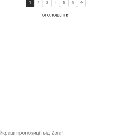
1
2
3
4
5
6
ОГОЛОШЕННЯ
йкращі пропозиції від Zara!