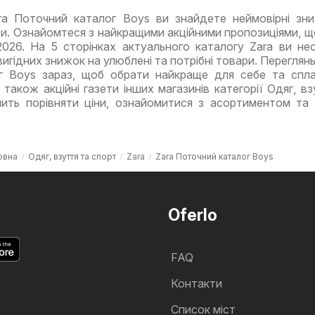
ra Поточний каталог Boys ви знайдете неймовірні зн
ри. Ознайомтеся з найкращими акційними пропозиціями, щ
2026. На 5 сторінках актуального каталогу Zara ви не
игідних знижок на улюблені та потрібні товари. Переглянь
г Boys зараз, щоб обрати найкраще для себе та спл
 також акційні газети інших магазинів категорії Одяг, вз
лить порівняти ціни, ознайомитися з асортиментом та
овна
Одяг, взуття та спорт
Zara
Zara Поточний каталог Boys
Oferlo
FAQ
Контакти
Cписок міст