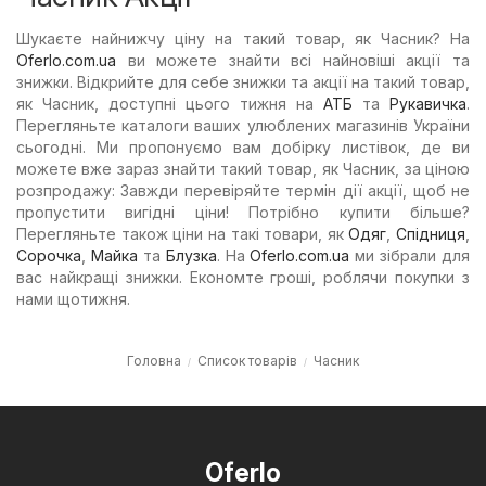
Шукаєте найнижчу ціну на такий товар, як Часник? На
Oferlo.com.ua
ви можете знайти всі найновіші акції та
знижки. Відкрийте для себе знижки та акції на такий товар,
як Часник, доступні цього тижня на
АТБ
та
Рукавичка
.
Перегляньте каталоги ваших улюблених магазинів України
сьогодні. Ми пропонуємо вам добірку листівок, де ви
можете вже зараз знайти такий товар, як Часник, за ціною
розпродажу: Завжди перевіряйте термін дії акції, щоб не
пропустити вигідні ціни! Потрібно купити більше?
Перегляньте також ціни на такі товари, як
Одяг
,
Спідниця
,
Сорочка
,
Майка
та
Блузка
. На
Oferlo.com.ua
ми зібрали для
вас найкращі знижки. Економте гроші, роблячи покупки з
нами щотижня.
Головна
Список товарів
Часник
Oferlo