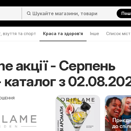
Пош
, взуття та спорт
Краса та здоров’я
Інше
Cписок міст
me акції - Серпень
 каталог з 02.08.20
ОШЕННЯ