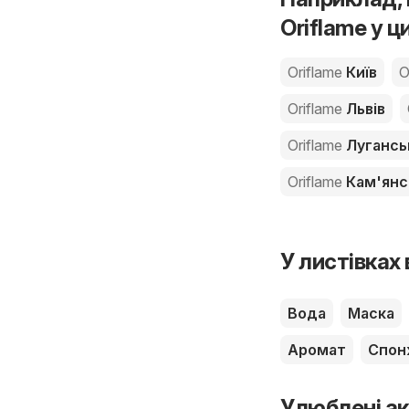
Oriflame у ц
Oriflame
Київ
O
Oriflame
Львів
Oriflame
Лугансь
Oriflame
Кам'янс
У листівках
Вода
Маска
Аромат
Спон
Улюблені ак