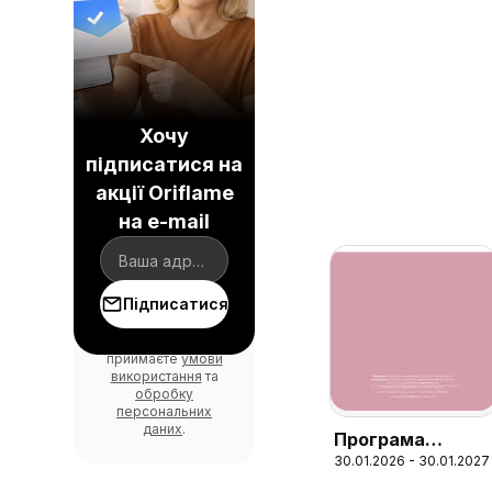
Хочу
підписатися на
акції Oriflame
на e-mail
Підписатися
Погоджуючись, ви
приймаєте
умови
використання
та
обробку
персональних
даних
.
Програма
30.01.2026 - 30.01.2027
винагороди для
Партнерів