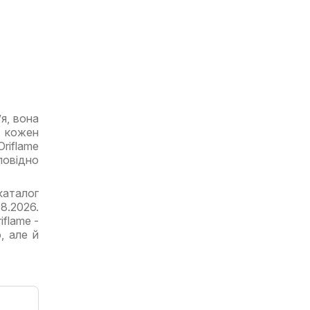
я, вона
б кожен
riflame
повідно
аталог
08.2026.
iflame -
, але й