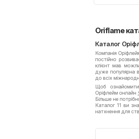
Oriflame ка
Каталог Оріфл
Компанія Оріфлейм
постійно розвива
клієнт мав можли
дуже популярна в 
до всіх міжнарод
Щоб ознайомитис
Оріфлейм онлайн
Більше не потрібн
Каталог 11 ви зн
натхнення для ст