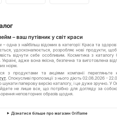
талог
ейм – ваш путівник у світ краси
 – одна з найбільш відомих в категорії Краса та здоров’
ється, удосконалюється, розробляє нові продукти, що
вість відчути себе особливим. Косметика з каталогу O
Україні, адже вона якісна, безпечна та виготовлена від
них норм.
я з продуктами та акціями компанії перегляньте к
тут
. Спокусливі пропозиції з нього діють 02.08.2026 - 22.
о шукати паперову версію каталогу, і це дуже зручно. У Or
айдете не лише все, що потрібно для догляду за собою
ворення неповторних образів щодня.
Дізнатися більше про магазин Oriflame