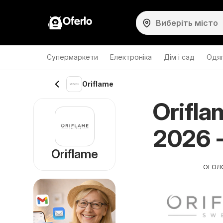
Oferlo
Супермаркети
Електроніка
Дім і сад
Одяг
Oriflame
Orifla
2026 -
Oriflame
ОГОЛ