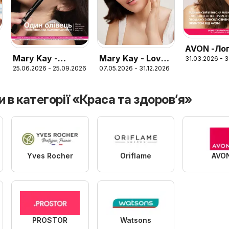
AVON -Ло
Mary Kay -
Mary Kay - Love
31.03.2026 - 3
флаер 20
25.06.2026 - 25.09.2026
07.05.2026 - 31.12.2026
Брошура Образ
your skin. Твій
Літо-Осінь 2026
путівник у
догляді за
и в категорії «Краса та здоров’я»
шкірою
Yves Rocher
Oriflame
AVO
PROSTOR
Watsons