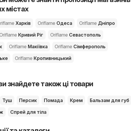
их містах
riflame
Харків
Oriflame
Одеса
Oriflame
Дніпро
Oriflame
Кривий Ріг
Oriflame
Севастополь
к
Oriflame
Макіївка
Oriflame
Сімферополь
ьке
Oriflame
Кропивницький
 ви знайдете також ці товари
Туш
Персик
Помада
Крем
Бальзам для губ
ж
Спрей для тіла
ції та каталоги