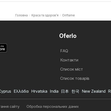
Головна
Краса та здоров’я
Oriflame
Oferlo
FAQ
Контакти
Cписок міст
Список товарів
Cyprus
Ελλάδα
Hrvatska
India
日本
한국
New Zealand
R
Oriflame акції
Хочу підписатися на акції
тання сайту
Обробка персональних даних