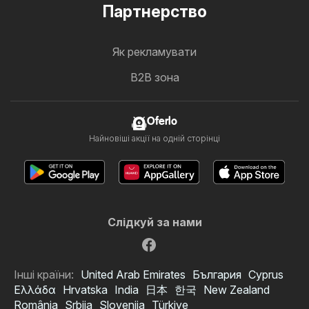
Партнерство
Як рекламувати
B2B зона
Oferlo
Найновіші акції на одній сторінці
Слідкуй за нами
Інші країни:
United Arab Emirates
България
Cyprus
Ελλάδα
Hrvatska
India
日本
한국
New Zealand
România
Srbija
Slovenija
Türkiye