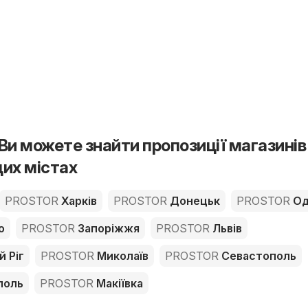
Ви можете знайти пропозиції магазинів
их містах
PROSTOR
Харків
PROSTOR
Донецьк
PROSTOR
Од
о
PROSTOR
Запоріжжя
PROSTOR
Львів
 Ріг
PROSTOR
Миколаїв
PROSTOR
Севастополь
поль
PROSTOR
Макіївка