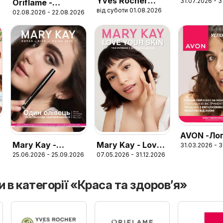
Yves Rocher
31.07.2026 - 
Oriflame -
СЕРПЕНЬ 
6
від суботи 01.08.2026
Поточний
02.08.2026 - 22.08.2026
Каталог 11
каталог
AVON -Ло
Mary Kay -
Mary Kay - Love
31.03.2026 - 3
флаер 20
25.06.2026 - 25.09.2026
07.05.2026 - 31.12.2026
Брошура Образ
your skin. Твій
Літо-Осінь 2026
путівник у
догляді за
и в категорії «Краса та здоров’я»
шкірою