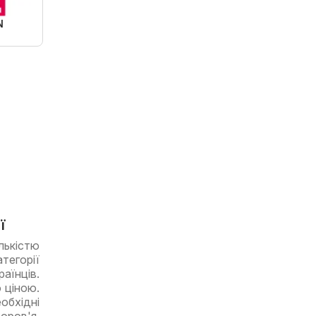
N
ї
лькістю
тегорії
аїнців.
 ціною.
обхідні
оров'я.