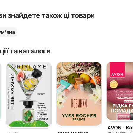
 ви знайдете також ці товари
ум'яна
ції та каталоги
AVON - Ка