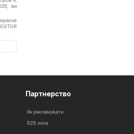
026, ви
екрасне
PROSTOR
Партнерство
Як рекламувати
B2B зона