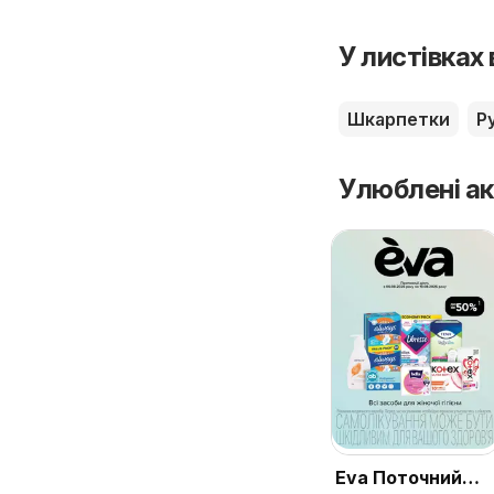
У листівках
Шкарпетки
Р
Улюблені ак
Eva Поточний