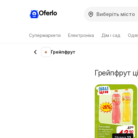
Oferlo
Супермаркети
Електроніка
Дім і сад
Одяг
Грейпфрут
Грейпфрут ці
Strana
13