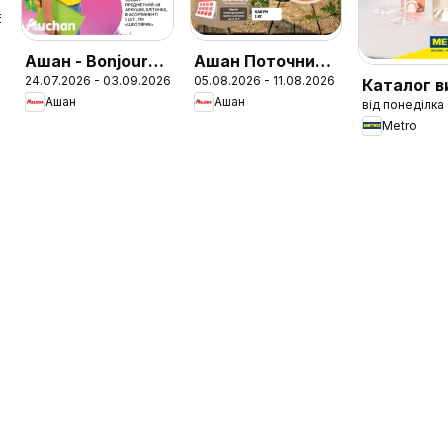
6
Ашан - Bonjour
Ашан Поточний
24.07.2026 - 03.09.2026
05.08.2026 - 11.08.2026
Каталог в
до знань
каталог
Ашан
Ашан
від понеділка
Європи
Metro