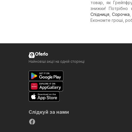
товар, як Грейпфру
знижки! Потрібно
Спідниця
,
Сорочка
Економте гроші, ро
Oferlo
Найновіші акції на одній сторінці
Слідкуй за нами