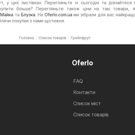
т, у цих листівках: Перегляньте їх сьогодні та дізнайтеся 
 купити більше? Перегляньте також ціни на такі товари,
,
Майка
та
Блузка
. На
Oferlo.com.ua
ми зібрали для вас найкращі
блячи покупки з нами щотижня.
Головна
Список товарів
Грейпфрут
Oferlo
FAQ
Контакти
Cписок міст
Список товарів