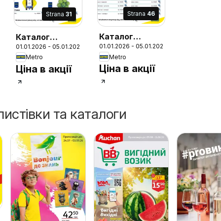
Strana
46
Strana
31
26
Каталог
Каталог
01.01.2026 - 05.01.2027
01.01.2026 - 05.01.2027
товарів для
товарів для
Metro
Metro
готелів
готелів
Ціна в акції
Ціна в акції
листівки та каталоги