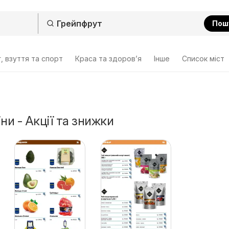
Пош
, взуття та спорт
Краса та здоров’я
Інше
Cписок міст
ни - Акції та знижки