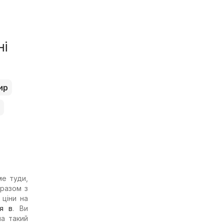
ні
ир
ме туди,
 разом з
 ціни на
я в
. Ви
на такий