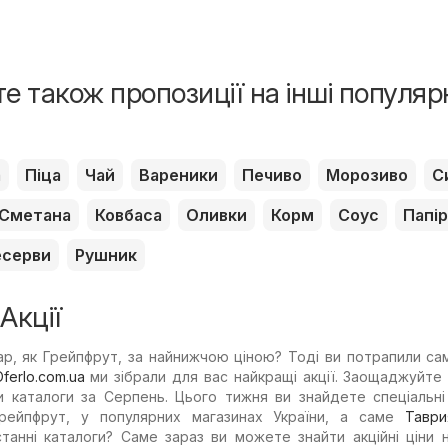
е також пропозиції на інші популяр
а
Піца
Чай
Вареники
Печиво
Морозиво
С
Сметана
Ковбаса
Оливки
Корм
Соус
Папір
есерви
Рушник
Акції
р, як Грейпфрут, за найнижчою ціною? Тоді ви потрапили са
ferlo.com.ua
ми зібрали для вас найкращі акції. Заощаджуйте
и каталоги за Серпень. Цього тижня ви знайдете спеціальні
Грейпфрут, у популярних магазинах України, а саме
Таври
станні каталоги? Саме зараз ви можете знайти акційні ціни 