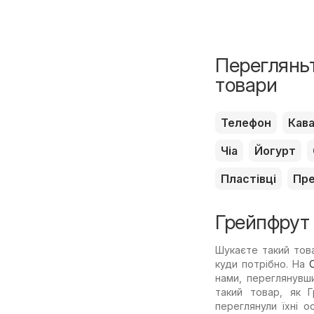
Перегляньт
товари
Телефон
Кав
Чіа
Йогурт
Пластівці
Пр
Грейпфрут 
Шукаєте такий това
куди потрібно. На
O
нами, переглянувш
такий товар, як 
переглянули їхні о