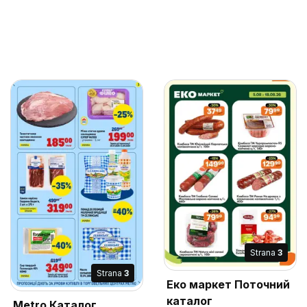
Strana
3
Strana
3
Еко маркет Поточний
каталог
Metro Каталог