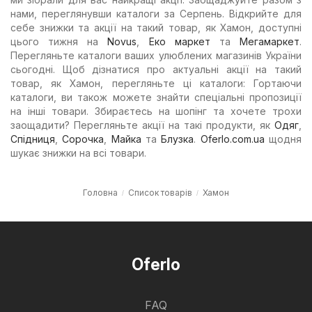
нами, переглянувши каталоги за Серпень. Відкрийте для
себе знижки та акції на такий товар, як Хамон, доступні
цього тижня на
Novus
,
Еко маркет
та
Мегамаркет
.
Перегляньте каталоги ваших улюблених магазинів України
сьогодні. Щоб дізнатися про актуальні акції на такий
товар, як Хамон, перегляньте ці каталоги: Гортаючи
каталоги, ви також можете знайти спеціальні пропозиції
на інші товари. Збираєтесь на шопінг та хочете трохи
заощадити? Перегляньте акції на такі продукти, як
Одяг
,
Спідниця
,
Сорочка
,
Майка
та
Блузка
.
Oferlo.com.ua
щодня
шукає знижки на всі товари.
Головна
Список товарів
Хамон
Oferlo
FAQ