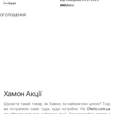
Ашан
Metro
ОГОЛОШЕННЯ
Хамон Акції
Шукаєте такий товар, як Хамон, за найнижчою ціною? Тоді
ви потрапили саме туди, куди потрібно. На
Oferlo.com.ua
ми зібрали для вас найкращі акції. Заощаджуйте разом з