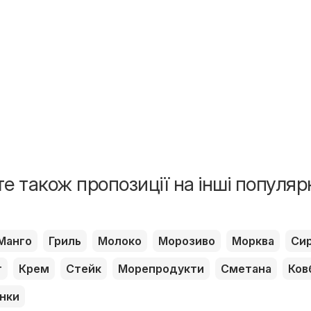
е також пропозиції на інші популяр
Манго
Гриль
Молоко
Морозиво
Морква
Си
т
Крем
Стейк
Морепродукти
Сметана
Ков
нки