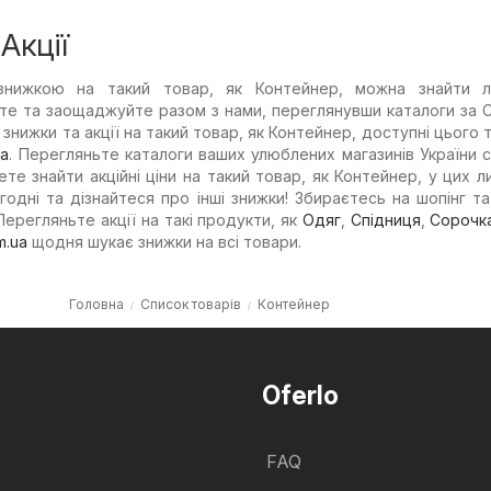
Акції
 знижкою на такий товар, як Контейнер, можна знайти 
йте та заощаджуйте разом з нами, переглянувши каталоги за 
знижки та акції на такий товар, як Контейнер, доступні цього 
ка
. Перегляньте каталоги ваших улюблених магазинів України с
е знайти акційні ціни на такий товар, як Контейнер, у цих ли
годні та дізнайтеся про інші знижки! Збираєтесь на шопінг т
ерегляньте акції на такі продукти, як
Одяг
,
Спідниця
,
Сорочк
m.ua
щодня шукає знижки на всі товари.
Головна
Список товарів
Контейнер
Oferlo
FAQ