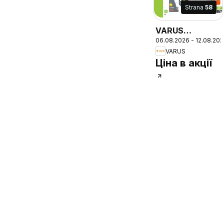
Strana
58
VARUS
06.08.2026 - 12.08.20
Різномаїжжя
VARUS
щодня
Ціна в акції