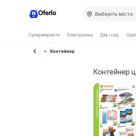
Oferlo
Супермаркети
Електроніка
Дім і сад
Одяг
Контейнер
Контейнер ці