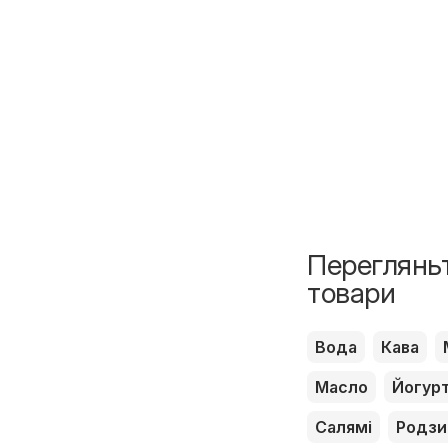
Перегляньт
товари
Вода
Кава
Масло
Йогур
Салямі
Родзи