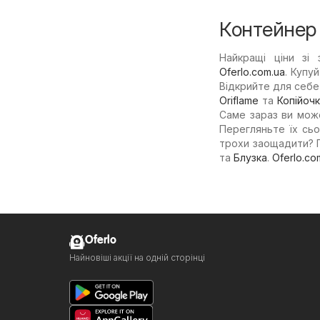
Контейнер 
Найкращі ціни зі
Oferlo.com.ua
. Купу
Відкрийте для себе 
Oriflame
та
Копійоч
Саме зараз ви может
Перегляньте їх сьо
трохи заощадити? П
та
Блузка
.
Oferlo.co
Oferlo
Найновіші акції на одній сторінці