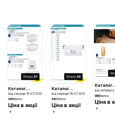
St
Strana
47
Strana
49
Каталог
Каталог
Каталог
від четверга
пластико
від середи 16.07.2025
від середи 16.07.2025
професійного
професійного
Metro
паперов
Metro
Metro
кухонного
кухонного
Ціна в а
товарів
Ціна в акції
Ціна в акції
приладдя
приладдя