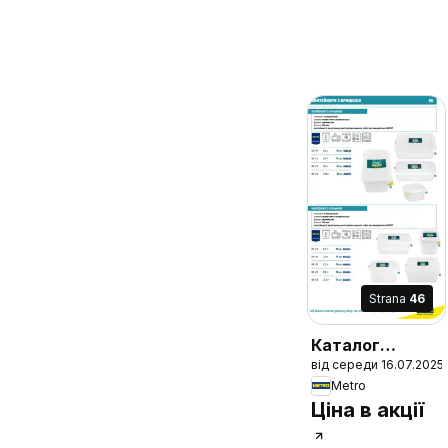
Strana
46
Каталог
від середи 16.07.2025
професійного
Metro
кухонного
Ціна в акції
приладдя