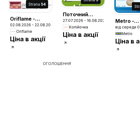
Strana
54
St
Поточний
Oriflame -
Metro -
27.07.2026 - 16.08.2026
каталог
02.08.2026 - 22.08.2026
26
Каталог 11
від середи 0
Копійочка
Каталог
Oriflame
Ціна в акції
Metro
заморож
Ціна в акції
Ціна в а
десертів
ОГОЛОШЕННЯ