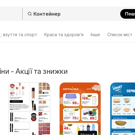
Пош
, взуття та спорт
Краса та здоров’я
Інше
Cписок міст
ни - Акції та знижки
Strana
5