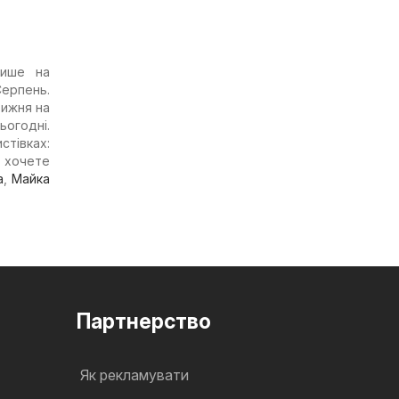
лише на
Серпень.
тижня на
ьогодні.
стівках:
а хочете
а
,
Майка
Партнерство
Як рекламувати