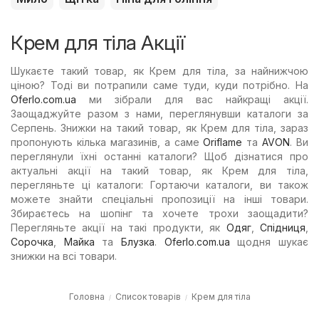
Мило
Щітка
Піна для гоління
Крем для тіла Акції
Шукаєте такий товар, як Крем для тіла, за найнижчою
ціною? Тоді ви потрапили саме туди, куди потрібно. На
Oferlo.com.ua
ми зібрали для вас найкращі акції.
Заощаджуйте разом з нами, переглянувши каталоги за
Серпень. Знижки на такий товар, як Крем для тіла, зараз
пропонують кілька магазинів, а саме
Oriflame
та
AVON
. Ви
переглянули їхні останні каталоги? Щоб дізнатися про
актуальні акції на такий товар, як Крем для тіла,
перегляньте ці каталоги: Гортаючи каталоги, ви також
можете знайти спеціальні пропозиції на інші товари.
Збираєтесь на шопінг та хочете трохи заощадити?
Перегляньте акції на такі продукти, як
Одяг
,
Спідниця
,
Сорочка
,
Майка
та
Блузка
.
Oferlo.com.ua
щодня шукає
знижки на всі товари.
Головна
Список товарів
Крем для тіла