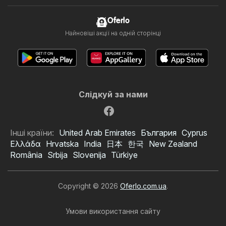
Oferlo
Найновіші акції на одній сторінці
Слідкуй за нами
Інші країни:
United Arab Emirates
България
Cyprus
Ελλάδα
Hrvatska
India
日本
한국
New Zealand
România
Srbija
Slovenija
Türkiye
Copyright © 2026
Oferlo.com.ua
.
Умови використання сайту