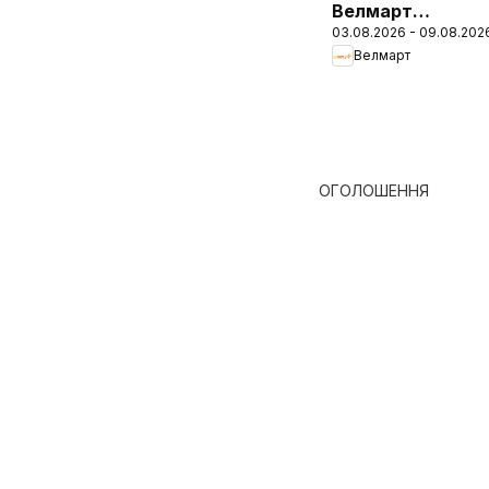
Велмарт
03.08.2026 - 09.08.202
Поточний
Велмарт
каталог
ОГОЛОШЕННЯ