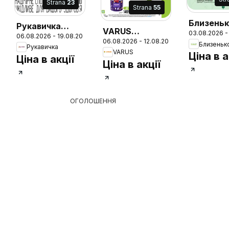
Strana
23
Strana
55
Близеньк
Рукавичка
VARUS
03.08.2026 -
Поточни
06.08.2026 - 19.08.2026
Поточний
26
06.08.2026 - 12.08.2026
Різномаїжжя
Близеньк
каталог
Рукавичка
каталог
VARUS
Ціна в а
щодня
Ціна в акції
Ціна в акції
ОГОЛОШЕННЯ