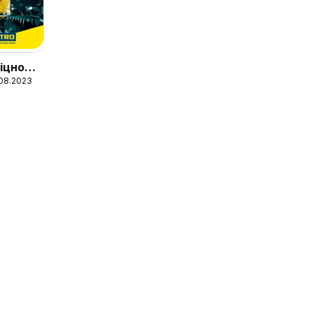
іцного
1.08.2023