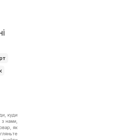
ні
рт
к
ди, куди
 з нами,
овар, як
егляньте
 знайти