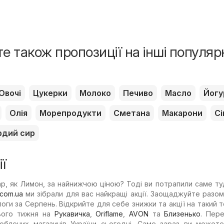
е також пропозиції на інші популяр
Овочі
Цукерки
Молоко
Печиво
Масло
Йогу
Олія
Морепродукти
Сметана
Макарони
Сі
рдий сир
ї
р, як Лимон, за найнижчою ціною? Тоді ви потрапили саме ту
.com.ua
ми зібрали для вас найкращі акції. Заощаджуйте разом
ги за Серпень. Відкрийте для себе знижки та акції на такий т
цього тижня на
Рукавичка
,
Oriflame
,
AVON
та
Близенько
. Пер
юблених магазинів України сьогодні. Саме зараз ви можете