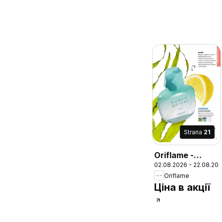
Strana
21
Oriflame -
02.08.2026 - 22.08.20
Каталог 11
Oriflame
Ціна в акції