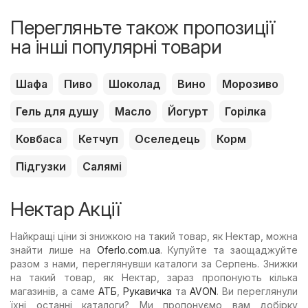
Перегляньте також пропозиції
на інші популярні товари
Шафа
Пиво
Шоколад
Вино
Морозиво
Гель для душу
Масло
Йогурт
Горілка
Ковбаса
Кетчуп
Оселедець
Корм
Підгузки
Салямі
Нектар Акції
Найкращі ціни зі знижкою на такий товар, як Нектар, можна
знайти лише на
Oferlo.com.ua
. Купуйте та заощаджуйте
разом з нами, переглянувши каталоги за Серпень. Знижки
на такий товар, як Нектар, зараз пропонують кілька
магазинів, а саме
АТБ
,
Рукавичка
та
AVON
. Ви переглянули
їхні останні каталоги? Ми пропонуємо вам добірку