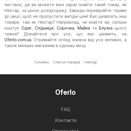
листівок, де ви можете вже зараз знайти такий товар, як
Нектар, за ціною розпродажу: Завжди перевіряйте термін
дії акції, щоб не пропустити вигідні ціни! Вас цікавлять інші
товари, такі як Нектар? Наприклад, чи знаєте ви, скільки
коштує
Одяг
,
Спідниця
,
Сорочка
,
Майка
та
Блузка
цього
тижня? Дізнайтеся про усе, що вас цікавить, на
Oferlo.com.ua
. Отримайте огляд знижок від усіх великих, а
також менших магазинів в одному місці.
Головна
Список товарів
Нектар
Oferlo
FAQ
Контакти