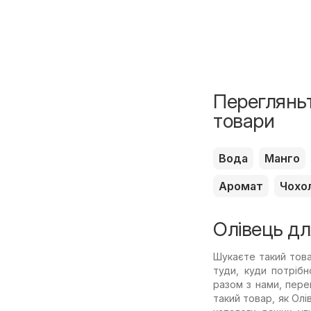
Перегляньт
товари
Вода
Манго
Аромат
Чохо
Олівець дл
Шукаєте такий това
туди, куди потріб
разом з нами, пере
такий товар, як Ол