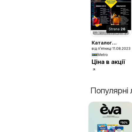
Strana
26
Каталог
від п’ятниці 11.08.2023
міцного
Metro
алкоголю
Ціна в акції
Популярні 