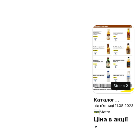
Strana
2
Каталог
від п’ятниці 11.08.2023
міцного
Metro
алкоголю
Ціна в акції