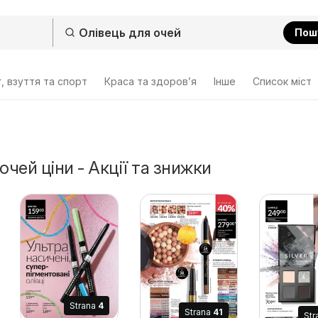
Пош
, взуття та спорт
Краса та здоров’я
Інше
Cписок міст
очей ціни - Акції та знижки
Strana
4
Strana
41
Str