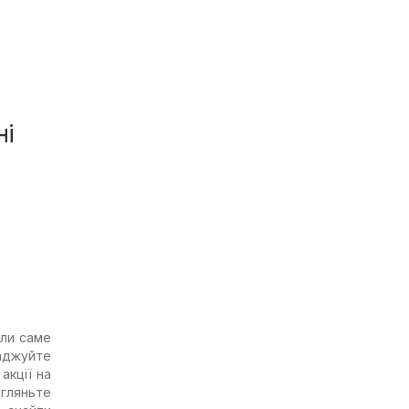
ні
или саме
аджуйте
акції на
егляньте