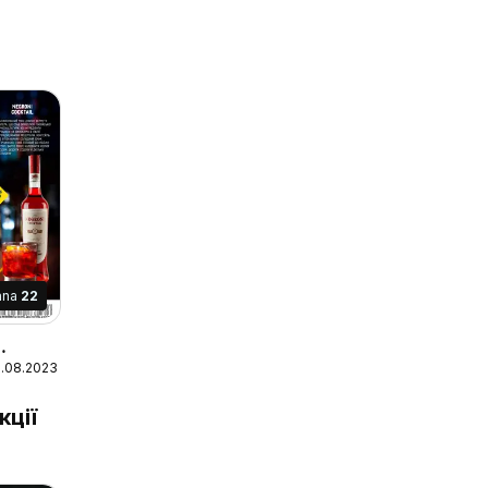
ana
22
11.08.2023
ю
кції