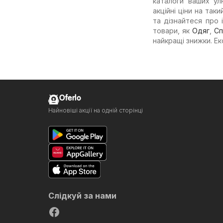
каталоги ваших ул
акційні ціни на так
та дізнайтеся про 
товари, як
Одяг
,
Сп
найкращі знижки. Е
Oferlo
Найновіші акції на одній сторінці
Слідкуй за нами