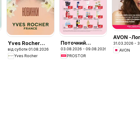
AVON -Ло
Поточний
Yves Rocher
31.03.2026 - 3
флаер 20
6
03.08.2026 - 09.08.2026
від суботи 01.08.2026
каталог
Поточний
AVON
PROSTOR
Yves Rocher
каталог