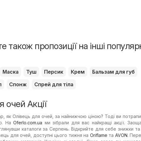
е також пропозиції на інші популяр
Маска
Туш
Персик
Крем
Бальзам для губ
л
Спонж
Спрей для тіла
я очей Акції
р, як Олівець для очей, за найнижчою ціною? Тоді ви потрап
но. На
Oferlo.com.ua
ми зібрали для вас найкращі акції. Заощ
глянувши каталоги за Серпень. Відкрийте для себе знижки та 
івець для очей, доступні цього тижня на
Oriflame
та
AVON
. Пер