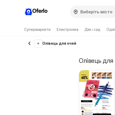
Oferlo
Супермаркети
Електроніка
Дім і сад
Одяг
Олівець для очей
Олівець для 