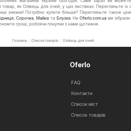
юблених магазинів України сьогодні. Саме зараз ви можете
ий товар, як Олівець для очей, у цих листівках: Перегляньте їх 
інші знижки! Потрібно купити більше? Перегляньте також ціни
ідниця
,
Сорочка
,
Майка
та
Блузка
. На
Oferlo.com.ua
ми зібрали
кономте гроші, роблячи покупки з нами щотижня.
Головна
Список товарів
Олівець для очей
Oferlo
FAQ
Контакти
Cписок міст
Список товарів