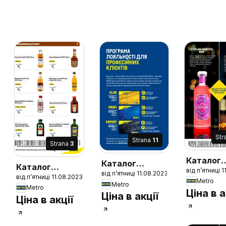
Str
Strana
11
Strana
3
Каталог
Каталог
Каталог
від п’ятниці 
міцного
від п’ятниці 11.08.2023
міцного
від п’ятниці 11.08.2023
міцного
Metro
алкогол
Metro
алкоголю
Metro
алкоголю
Ціна в а
Ціна в акції
Ціна в акції