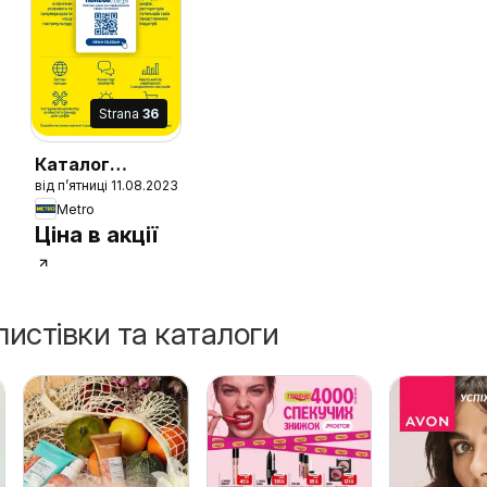
Strana
36
Каталог
від п’ятниці 11.08.2023
міцного
Metro
алкоголю
Ціна в акції
листівки та каталоги