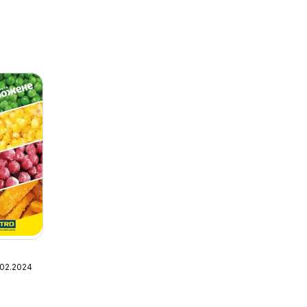
.02.2024
них
 та
икатів