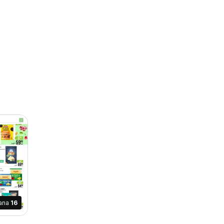
rana
16