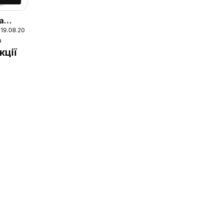
а
 19.08.2026
й
а
кції