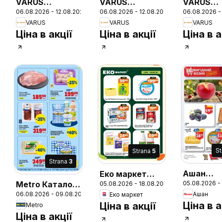
VARUS
VARUS
VARUS
26
06.08.2026 - 12.08.2026
06.08.2026 - 12.08.2026
06.08.2026 -
Різномаїжжя
Різномаїжжя
Різнома
VARUS
VARUS
VARUS
щодня
щодня
щодня
Ціна в акції
Ціна в акції
Ціна в а
S
Strana
5
Strana
3
Ашан
Еко маркет
Metro Каталог
05.08.2026 -
05.08.2026 - 18.08.2026
Поточни
Поточний
26
Ашан
06.08.2026 - 09.08.2026
Еко маркет
"Вигідних
каталог
каталог
Ціна в а
Ціна в акції
Metro
вихідних
Ціна в акції