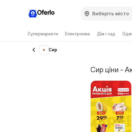
Oferlo
Супермаркети
Електроніка
Дім і сад
Одяг
Сир
Сир ціни - А