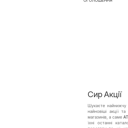
ОГОЛОШЕННЯ
Сир Акції
Шукаєте найнижчу 
найновіші акції т
магазинів, а саме
А
їхні останні ката