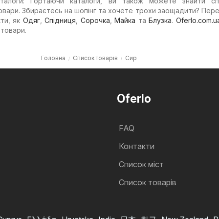
аталоги: Гортаючи каталоги, ви також можете знайти спе
 товари. Збираєтесь на шопінг та хочете трохи заощадити? Пер
кти, як
Одяг
,
Спідниця
,
Сорочка
,
Майка
та
Блузка
.
Oferlo.com.u
 товари.
Головна
Список товарів
Сир
Oferlo
FAQ
Контакти
Cписок міст
Список товарів