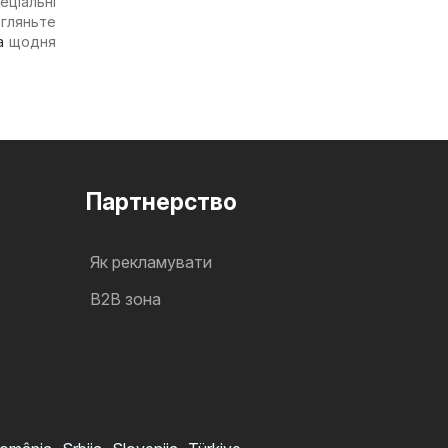
ціальні
егляньте
a
щодня
Партнерство
Як рекламувати
B2B зона