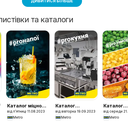
ДИВИТИСЯ БІЛЬШЕ
листівки та каталоги
6
Каталог міцного
Каталог
Каталог
від п’ятниці 11.08.2023
від вівторка 19.09.2023
від середи 21
алкоголю
професійного
замороже
Metro
Metro
Metro
обладнання
продуктів
напівфабр