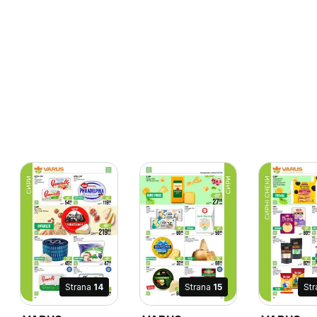
Strana
14
Strana
15
St