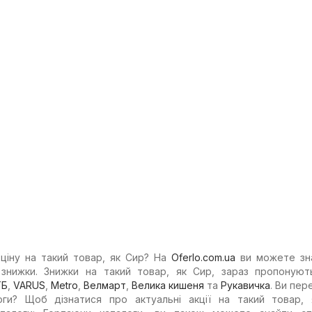
ціну на такий товар, як Сир? На
Oferlo.com.ua
ви можете зна
а знижки. Знижки на такий товар, як Сир, зараз пропонуют
ТБ
,
VARUS
,
Metro
,
Велмарт
,
Велика кишеня
та
Рукавичка
. Ви пер
логи? Щоб дізнатися про актуальні акції на такий товар, 