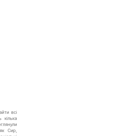
йти всі
ь кілька
еглянули
як Сир,