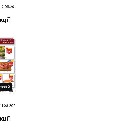
 12.08.2026
їжжя
кції
trana
2
 11.08.2026
й
кції