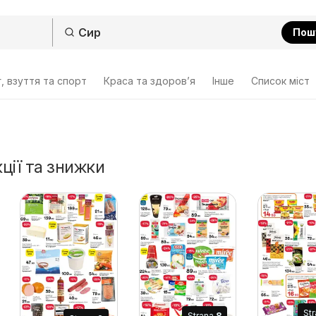
Пош
, взуття та спорт
Краса та здоров’я
Інше
Cписок міст
кції та знижки
St
Strana
8