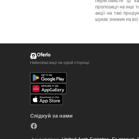
перегляньте ці к
пропозиції на інші
акції на такі проду
шукає знижки на всі
Oferlo
Найновіші акції на одній сторінці
Слідкуй за нами