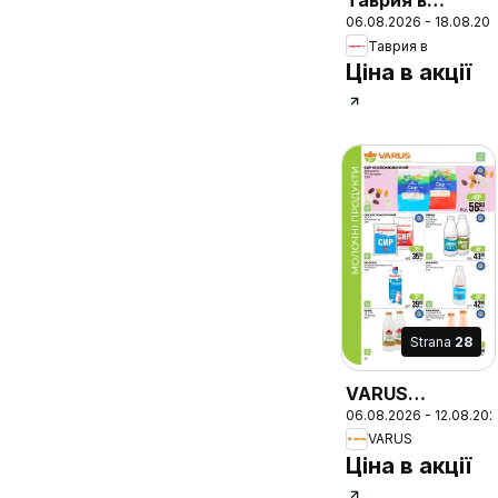
Таврия в
06.08.2026 - 18.08.20
Поточний
Таврия в
каталог
Ціна в акції
Strana
28
VARUS
06.08.2026 - 12.08.20
Різномаїжжя
VARUS
щодня
Ціна в акції