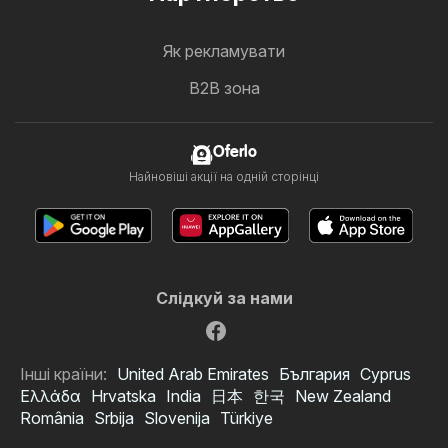
Як рекламувати
B2B зона
Oferlo
Найновіші акції на одній сторінці
Слідкуй за нами
Інші країни:
United Arab Emirates
България
Cyprus
Ελλάδα
Hrvatska
India
日本
한국
New Zealand
România
Srbija
Slovenija
Türkiye