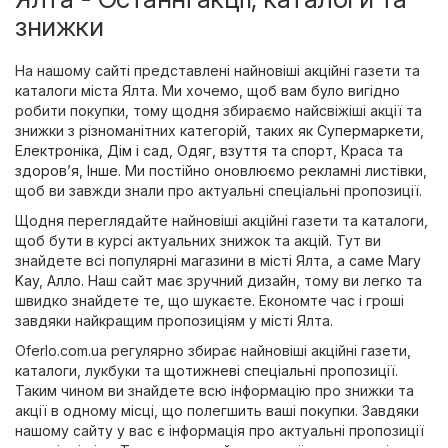
знижки
На нашому сайті представлені найновіші акційні газети та
каталоги міста Ялта. Ми хочемо, щоб вам було вигідно
робити покупки, тому щодня збираємо найсвіжіші акції та
знижки з різноманітних категорій, таких як
Супермаркети
,
Електроніка
,
Дім і сад
,
Одяг, взуття та спорт
,
Краса та
здоров’я
,
Інше
. Ми постійно оновлюємо рекламні листівки,
щоб ви завжди знали про актуальні спеціальні пропозиції.
Щодня переглядайте найновіші акційні газети та каталоги,
щоб бути в курсі актуальних знижок та акцій. Тут ви
знайдете всі популярні магазини в місті Ялта, а саме
Mary
Kay
,
Алло
. Наш сайт має зручний дизайн, тому ви легко та
швидко знайдете те, що шукаєте. Економте час і гроші
завдяки найкращим пропозиціям у місті Ялта.
Oferlo.com.ua регулярно збирає найновіші акційні газети,
каталоги, лукбуки та щотижневі спеціальні пропозиції.
Таким чином ви знайдете всю інформацію про знижки та
акції в одному місці, що полегшить ваші покупки. Завдяки
нашому сайту у вас є інформація про актуальні пропозиції