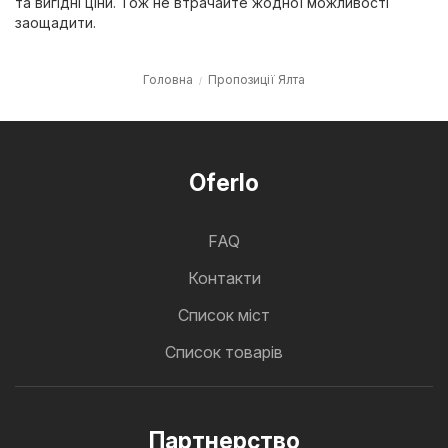
та вигідні ціни. Тож не втрачайте жодної можливості
заощадити.
Головна
Пропозиції Ялта
Oferlo
FAQ
Контакти
Cписок міст
Список товарів
Партнерство