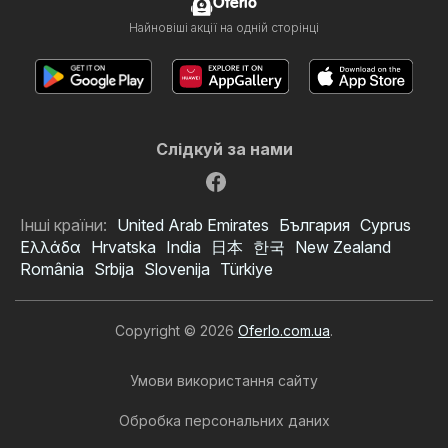
Oferlo
Найновіші акції на одній сторінці
Слідкуй за нами
Інші країни:
United Arab Emirates
България
Cyprus
Ελλάδα
Hrvatska
India
日本
한국
New Zealand
România
Srbija
Slovenija
Türkiye
Copyright © 2026
Oferlo.com.ua
.
Умови використання сайту
Обробка персональних даних