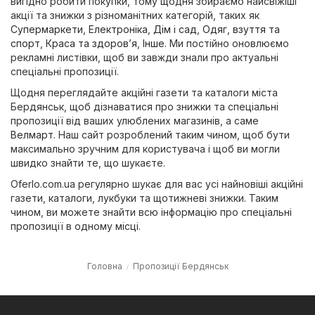
вигідно робити покупки, тому щодня збираємо найсвіжіші
акції та знижки з різноманітних категорій, таких як
Супермаркети
,
Електроніка
,
Дім і сад
,
Одяг, взуття та
спорт
,
Краса та здоров’я
,
Інше
. Ми постійно оновлюємо
рекламні листівки, щоб ви завжди знали про актуальні
спеціальні пропозиції.
Щодня переглядайте акційні газети та каталоги міста
Бердянськ, щоб дізнаватися про знижки та спеціальні
пропозиції від ваших улюблених магазинів, а саме
Велмарт
. Наш сайт розроблений таким чином, щоб бути
максимально зручним для користувача і щоб ви могли
швидко знайти те, що шукаєте.
Oferlo.com.ua регулярно шукає для вас усі найновіші акційні
газети, каталоги, лукбуки та щотижневі знижки. Таким
чином, ви можете знайти всю інформацію про спеціальні
пропозиції в одному місці.
Головна
Пропозиції Бердянськ