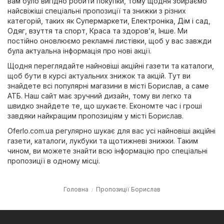
вам було вигідно робити покупки, тому щодня збираємо
найсвіжіші спеціальні пропозиції та знижки з різних
категорій, таких як
Супермаркети
,
Електроніка
,
Дім і сад
,
Одяг, взуття та спорт
,
Краса та здоров’я
,
Інше
. Ми
постійно оновлюємо рекламні листівки, щоб у вас завжди
була актуальна інформація про нові акції.
Щодня переглядайте найновіші акційні газети та каталоги,
щоб бути в курсі актуальних знижок та акцій. Тут ви
знайдете всі популярні магазини в місті Борислав, а саме
АТБ
. Наш сайт має зручний дизайн, тому ви легко та
швидко знайдете те, що шукаєте. Економте час і гроші
завдяки найкращим пропозиціям у місті Борислав.
Oferlo.com.ua регулярно шукає для вас усі найновіші акційні
газети, каталоги, лукбуки та щотижневі знижки. Таким
чином, ви можете знайти всю інформацію про спеціальні
пропозиції в одному місці.
Головна
Пропозиції Борислав