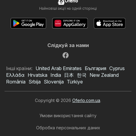
Oferlo
Найновіші акції на одній сторінці
Слідкуй за нами
Інші країни:
United Arab Emirates
България
Cyprus
Ελλάδα
Hrvatska
India
日本
한국
New Zealand
România
Srbija
Slovenija
Türkiye
Copyright © 2026
Oferlo.com.ua
.
Умови використання сайту
Обробка персональних даних