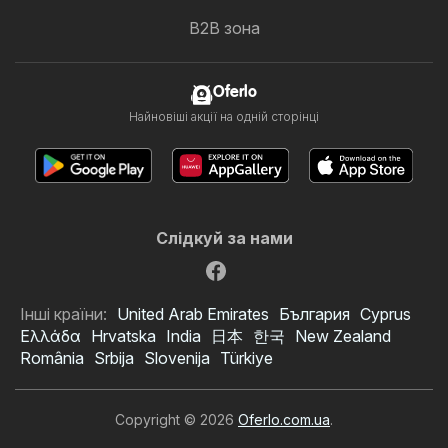
B2B зона
Oferlo
Найновіші акції на одній сторінці
Слідкуй за нами
Інші країни:
United Arab Emirates
България
Cyprus
Ελλάδα
Hrvatska
India
日本
한국
New Zealand
România
Srbija
Slovenija
Türkiye
Copyright © 2026
Oferlo.com.ua
.