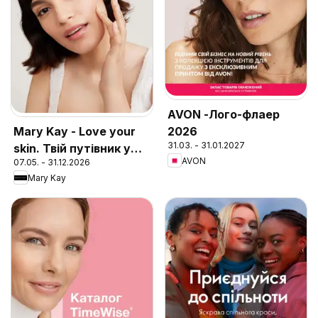
AVON -Лого-флаер
2026
Mary Kay - Love your
31.03. - 31.01.2027
skin. Твій путівник у
AVON
07.05. - 31.12.2026
догляді за шкірою
Mary Kay