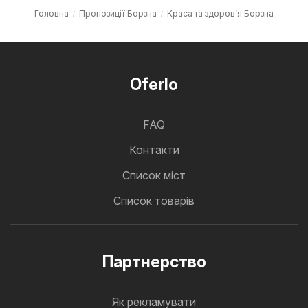
Головна
Пропозиції Борзна
Краса та здоров’я Борзна
Oferlo
FAQ
Контакти
Cписок міст
Список товарів
Партнерство
Як рекламувати