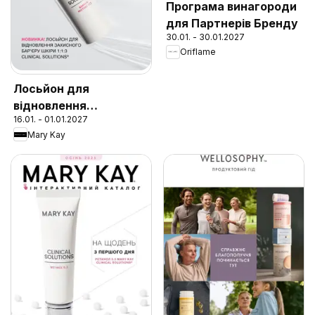
Програма винагороди
для Партнерів Бренду
30.01. - 30.01.2027
Oriflame
Лосьйон для
відновлення
16.01. - 01.01.2027
захисного бар'єру
Mary Kay
шкіри 1:1:3 Clinical
Solutions