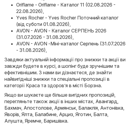
Oriflame - Oriflame - Каталог 11 (02.08.2026 -
22.08.2026)
,
Yves Rocher - Yves Rocher Поточний каталог
(від суботи 01.08.2026)
,
AVON - AVON - Каталог СЕРПЕНЬ 2026
(31.07.2026 - 31.08.2026)
,
AVON - AVON -Міні-каталог Серпень (31.07.2026
- 31.08.2026)
,
Завдяки актуальній інформації про знижки та акції ви
завжди будете в курсі, а шопінг буде зручнішим та
ефективнішим. З нами ви дізнаєтеся, де знайти
найвигідніші знижки та спеціальні пропозиції в
категорії Краса та здоров’я в місті Борзна.
Якщо ви шукаєте ще більше вигідних пропозицій,
перегляньте також акції в інших містах,
Авангард
,
Бахмач
,
Апостолове
,
Армянськ
,
Балаклія
,
Антонівка
,
Яворів
,
Ялта
,
Балабине
,
Арциз
,
Яготин
,
Балта
,
Алушта
,
Яремче
,
Баришівка
.