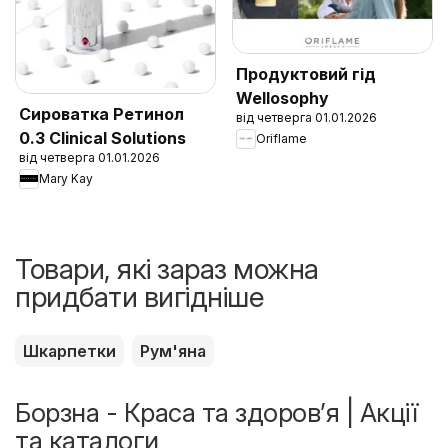
Продуктовий гід
Wellosophy
Сироватка Ретинол
від четверга 01.01.2026
0.3 Clinical Solutions
Oriflame
від четверга 01.01.2026
Mary Kay
Товари, які зараз можна
придбати вигідніше
Шкарпетки
Рум'яна
Борзна - Краса та здоров’я | Акції
та каталоги