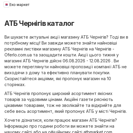
Еко маркет
АТБ Чернігів каталог
Ви шукаєте актуальні акції магазину АТБ Чернігів? Тоді ви в
потрібному місці! Ви завжди можете знайти найновіші
рекламні листівки магазину АТБ Чернігів на
Чернігів -
Oferlo.com.ua
та заощадити кошти. Акції цього тижня у
магазині АТБ Чернігів дійсні 06.08.2026 - 12.08.2026 . Ви
можете переглянути найновіші пропозиції компанії АТБ не
виходячи з дому та ефективно планувати покупки.
Скористайтеся акціями, які пропонує магазин на 10
сторінках.
АТБ Чернігів пропонує широкий асортимент якісних
товарів за чудовими цінами. Акційні газети рясніють
цікавими товарами, тож не зволікайте та відкрийте для
себе весь асортимент, який пропонує АТБ у місті Чернігів.
Хочете дізнатися, коли працює магазин АТБ Чернігів?
Інформацію про години роботи ви можете знайти на
нашому сайті або на офіційному сайті
atbmarket.com
.