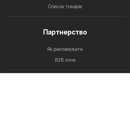
Список товарів
Партнерство
Як рекламувати
B2B зона
Oferlo
Найновіші акції на одній сторінці
Слідкуй за нами