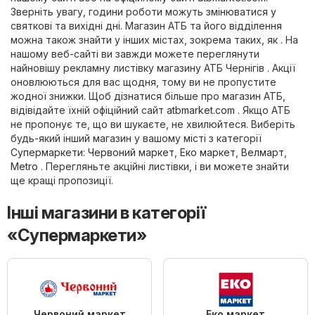
Зверніть увагу, години роботи можуть змінюватися у
святкові та вихідні дні. Магазин АТБ та його відділення
можна також знайти у інших містах, зокрема таких, як . На
нашому веб-сайті ви завжди можете переглянути
найновішу рекламну листівку магазину АТБ Чернігів . Акції
оновлюються для вас щодня, тому ви не пропустите
жодної знижки. Щоб дізнатися більше про магазин АТБ,
відівідайте їхній офіційний сайт
atbmarket.com
. Якщо АТБ
не пропонує те, що ви шукаєте, не хвилюйтеся. Виберіть
будь-який інший магазин у вашому місті з категорії
Супермаркети
:
Червоний маркет
,
Еко маркет
,
Велмарт
,
Metro
. Перегляньте акційні листівки, і ви можете знайти
ще кращі пропозиції.
Інші магазини в категорії
«Супермаркети»
Червоний маркет
Еко маркет