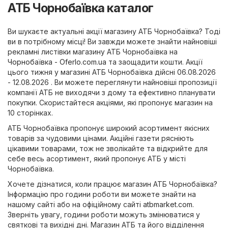
АТБ Чорнобаївка каталог
Ви шукаєте актуальні акції магазину АТБ Чорнобаївка? Тоді
ви в потрібному місці! Ви завжди можете знайти найновіші
рекламні листівки магазину АТБ Чорнобаївка на
Чорнобаївка - Oferlo.com.ua
та заощадити кошти. Акції
цього тижня у магазині АТБ Чорнобаївка дійсні 06.08.2026
- 12.08.2026 . Ви можете переглянути найновіші пропозиції
компанії АТБ не виходячи з дому та ефективно планувати
покупки. Скористайтеся акціями, які пропонує магазин на
10 сторінках.
АТБ Чорнобаївка пропонує широкий асортимент якісних
товарів за чудовими цінами. Акційні газети рясніють
цікавими товарами, тож не зволікайте та відкрийте для
себе весь асортимент, який пропонує АТБ у місті
Чорнобаївка.
Хочете дізнатися, коли працює магазин АТБ Чорнобаївка?
Інформацію про години роботи ви можете знайти на
нашому сайті або на офіційному сайті
atbmarket.com
.
Зверніть увагу, години роботи можуть змінюватися у
святкові та вихідні дні. Магазин АТБ та його відділення