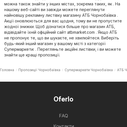
можна також знайти у інших містах, зокрема таких, як . На
нашому веб-сайті ви завжди можете переглянути
найновішу рекламну листівку магазину АТБ Чорнобаївка .
Акції оновлюються для вас щодня, тому ви не пропустите
жодної знижки. Щоб дізнатися більше про магазин АТБ,
відівідайте їхній офіційний сайт
atbmarket.com
. Якщо АТБ
не пропонує те, що ви шукаєте, не хвилюйтеся. Виберіть
будь-який інший магазин у вашому місті з категорії
Супермаркети
: . Перегляньте акційні листівки, і ви можете
знайти ще кращі пропозиції.
Головна
Пропозиції Чорнобаївка
Супермаркети Чорнобаївка
АТБ Ч
Oferlo
FAQ
Контакти