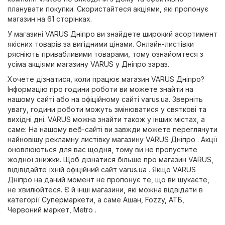
планувати покупки. Скористайтеся акціями, які пропонує
магазин на 61 сторінках.
У магазині VARUS Дніпро ви знайдете широкий асортимент
якісних товарів за вигідними цінами. Онлайн-листівки
рясніють привабливими товарами, тому ознайомтеся з
усіма акціями магазину VARUS у Дніпро зараз.
Хочете дізнатися, коли працює магазин VARUS Дніпро?
Інформацію про години роботи ви можете знайти на
нашому сайті або на офіційному сайті
varus.ua
. Зверніть
увагу, години роботи можуть змінюватися у святкові та
вихідні дні. VARUS можна знайти також у інших містах, а
саме: На нашому веб-сайті ви завжди можете переглянути
найновішу рекламну листівку магазину VARUS Дніпро . Акції
оновлюються для вас щодня, тому ви не пропустите
жодної знижки. Щоб дізнатися більше про магазин VARUS,
відівідайте їхній офіційний сайт
varus.ua
. Якщо VARUS
Дніпро на даний момент не пропонує те, що ви шукаєте,
не хвилюйтеся. Є й інші магазини, які можна відвідати в
категорії
Супермаркети
, а саме
Ашан
,
Fozzy
,
АТБ
,
Червоний маркет
,
Metro
.