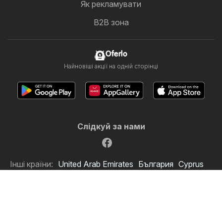
Як рекламувати
B2B зона
Oferlo
Найновіші акції на одній сторінці
Слідкуй за нами
Інші країни:
United Arab Emirates
България
Cyprus
Ελλάδα
Hrvatska
India
日本
한국
New Zealand
România
Srbija
Slovenija
Türkiye
Copyright © 2026
Oferlo.com.ua
.