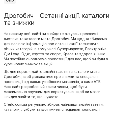
Дрогобич - Останні акції, каталоги
та знижки
На нашому веб-сайті ви знайдете актуальні рекламні
листівки та каталоги міста Дрогобич. Ми щодня збираємо
для вас всю інформацію про останні акції та знижки з
різних категорій, в тому числі
Супермаркети
,
Електроніка
,
Дім і сад
,
Одяг, взуття та спорт
,
Краса та здоров’я
,
Інше
.
Ми постійно оновлюємо пропозиції для вас, щоб ви були в
курсі нових знижок та акцій.
Щодня переглядайте акційні газети та каталоги міста
Дрогобич, щоб дізнаватися про знижки та спеціальні
пропозиції від ваших улюблених магазинів, а саме
АТБ
.
Наш сайт розроблений таким чином, щоб бути
максимально зручним для користувача і щоб ви могли
швидко знайти те, що шукаєте.
Oferlo.com.ua регулярно збирає найновіші акційні газети,
каталоги, лукбуки та щотижневі спеціальні пропозиції.