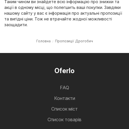
Таким чином ви знайдете всю інформацію про знижки та
акції в одному місці, що полегшить ваші покупки. Завдяки
нашому сайту у вас є інформація про актуальні пропозиції
та вигідні ціни. Тож не втрачайте жодної можливості
заощадити.
Головна
Пропозиції Дрогобич
Oferlo
FAQ
Контакти
Cписок міст
Список товарів