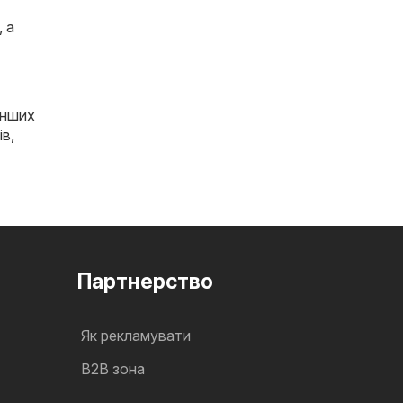
, а
інших
ів
,
Партнерство
Як рекламувати
B2B зона