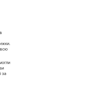
 в
нижки.
 всю
 могли
 ви
і за