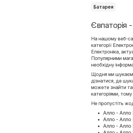
Батарея
Євпаторія -
На нашому веб-сай
категорії
Електрон
Електроніка, актуа
Популярними мага
необхідну інформа
Щодня ми шукаємо 
дізнатися, де шука
можете знайти такі
категоріями, тому
Не пропустіть жод
Алло - Алло 
Алло - Алло 
Алло - Алло 
Алло - Алло 