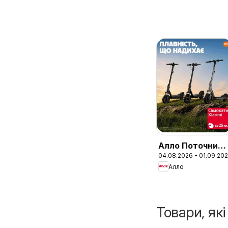
Алло Поточний
04.08.2026 - 01.09.20
каталог
Алло
Товари, як