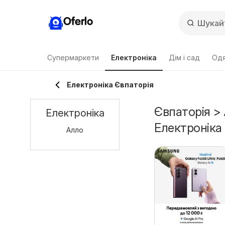
Oferlo
Супермаркети
Електроніка
Дім і сад
Одя
Електроніка Євпаторія
Євпаторія > 
Електроніка
Електроніка
Алло