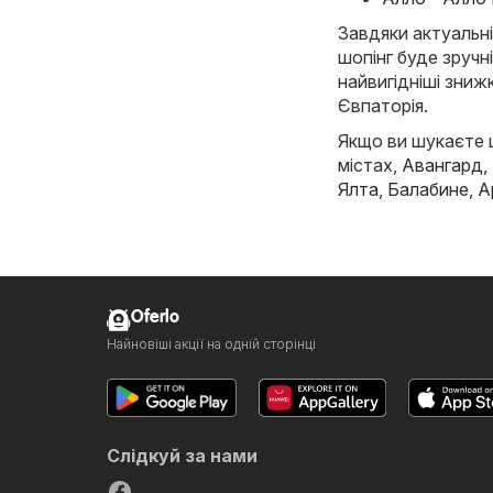
Завдяки актуальні
шопінг буде зручн
найвигідніші знижк
Євпаторія.
Якщо ви шукаєте щ
містах,
Авангард
,
Ялта
,
Балабине
,
А
Oferlo
Найновіші акції на одній сторінці
Слідкуй за нами