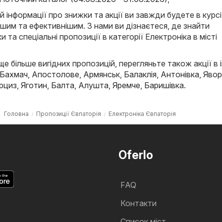
й інформації про знижки та акції ви завжди будете в курсі
ішим та ефективнішим. З нами ви дізнаєтеся, де знайти
и та спеціальні пропозиції в категорії Електроніка в місті
е більше вигідних пропозицій, перегляньте також акції в 
Бахмач
,
Апостолове
,
Армянськ
,
Балаклія
,
Антонівка
,
Явор
рциз
,
Яготин
,
Балта
,
Алушта
,
Яремче
,
Баришівка
.
Головна
Пропозиції Євпаторія
Електроніка Євпаторія
Oferlo
FAQ
Контакти
Cписок міст