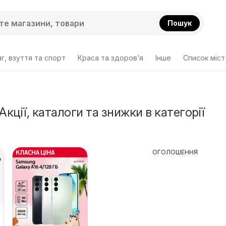
Пошук
г, взуття та спорт
Краса та здоров’я
Інше
Cписок міст
Акції, каталоги та знижки в категорії
ОГОЛОШЕННЯ